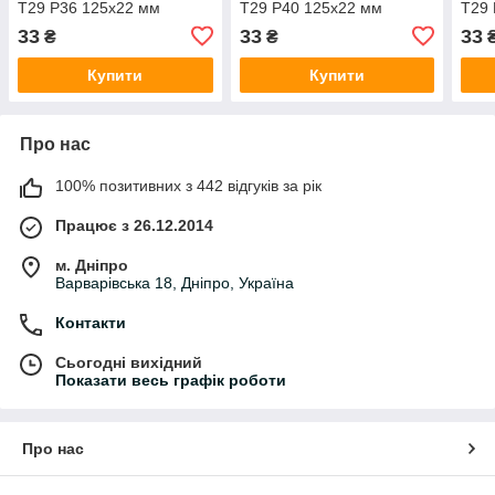
Т29 Р36 125х22 мм
Т29 Р40 125х22 мм
Т29 
33
33
33
₴
₴
Купити
Купити
Про нас
100% позитивних з 442 відгуків за рік
Працює з 26.12.2014
м. Дніпро
Варварівська 18, Дніпро, Україна
Контакти
Сьогодні вихідний
Показати весь графік роботи
Про нас