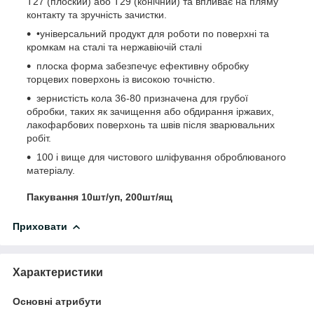
Т27 (плоский) або Т29 (конічний) та впливає на пляму
контакту та зручність зачистки.
•універсальний продукт для роботи по поверхні та
кромкам на сталі та нержавіючій сталі
плоска форма забезпечує ефективну обробку
торцевих поверхонь із високою точністю.
зернистість кола 36-80 призначена для грубої
обробки, таких як зачищення або обдирання іржавих,
лакофарбових поверхонь та швів після зварювальних
робіт.
100 і вище для чистового шліфування оброблюваного
матеріалу.
Пакування 10шт/уп, 200шт/ящ
Приховати
Характеристики
Основні атрибути