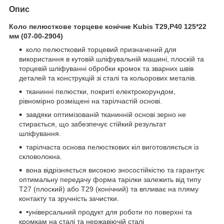
Опис
Коло пелюсткове торцеве конічне Kubis Т29,P40 125*22
мм (07-00-2904)
коло пелюстковий торцевий призначений для
використання в кутовій шліфувальній машині, плоскій та
торцевій шліфуванні обробки кромок та зварних швів
деталей та конструкцій зі сталі та кольорових металів.
тканинні пелюстки, покриті електрокорундом,
рівномірно розміщені на тарілчастій основі.
завдяки оптимізованій тканинній основі зерно не
стирається, що забезпечує стійкий результат
шліфування.
тарілчаста основа пелюсткових кіл виготовляється із
скловолокна.
вона відрізняється високою зносостійкістю та гарантує
оптимальну передачу форма тарілки залежить від типу
Т27 (плоский) або Т29 (конічний) та впливає на пляму
контакту та зручність зачистки.
•універсальний продукт для роботи по поверхні та
кромкам на сталі та нержавіючій сталі