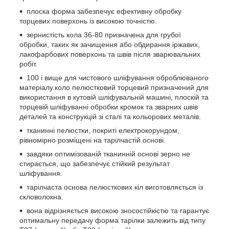
плоска форма забезпечує ефективну обробку
торцевих поверхонь із високою точністю.
зернистість кола 36-80 призначена для грубої
обробки, таких як зачищення або обдирання іржавих,
лакофарбових поверхонь та швів після зварювальних
робіт.
100 і вище для чистового шліфування оброблюваного
матеріалу.коло пелюстковий торцевий призначений для
використання в кутовій шліфувальній машині, плоскій та
торцевій шліфуванні обробки кромок та зварних швів
деталей та конструкцій зі сталі та кольорових металів.
тканинні пелюстки, покриті електрокорундом,
рівномірно розміщені на тарілчастій основі.
завдяки оптимізованій тканинній основі зерно не
стирається, що забезпечує стійкий результат
шліфування.
тарілчаста основа пелюсткових кіл виготовляється із
скловолокна.
вона відрізняється високою зносостійкістю та гарантує
оптимальну передачу форма тарілки залежить від типу