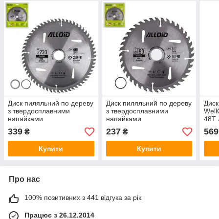
Диск пиляльний по дереву
Диск пиляльний по дереву
Диск
з твердосплавними
з твердосплавними
Well
напайками
напайками
48T 
230х30/25,4/22,2мм, 60
190х30/25,4мм, 40 зубів
339
237
569
₴
₴
зубів Alloid
Alloid
Купити
Купити
Про нас
100% позитивних з 441 відгука за рік
Працює з 26.12.2014