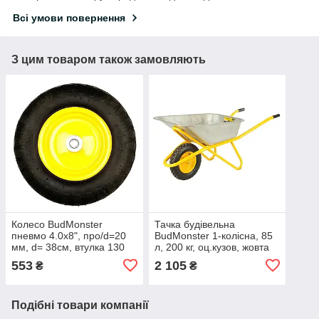
Всі умови повернення
З цим товаром також замовляють
Колесо BudMonster
Тачка будівельна
пневмо 4.0х8", про/d=20
BudMonster 1-колісна, 85
мм, d= 38см, втулка 130
л, 200 кг, оц.кузов, жовта
мм (01-014)
рама, пневмоколесо 4х8
553
2 105
₴
₴
(01-077)
Подібні товари компанії