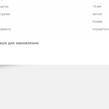
 щітки
75 мм
л ручки
метал
Новий
рументу
корщетка (
ація для замовлення