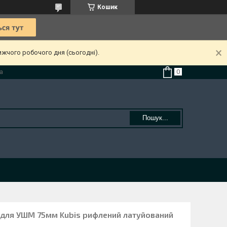
Кошик
ижчого робочого дня (сьогодні).
а
Пошук...
 для УШМ 75мм Kubis рифлений латуйований