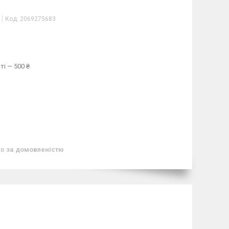
Код:
2069275683
ті — 500 ₴
ів
за домовленістю