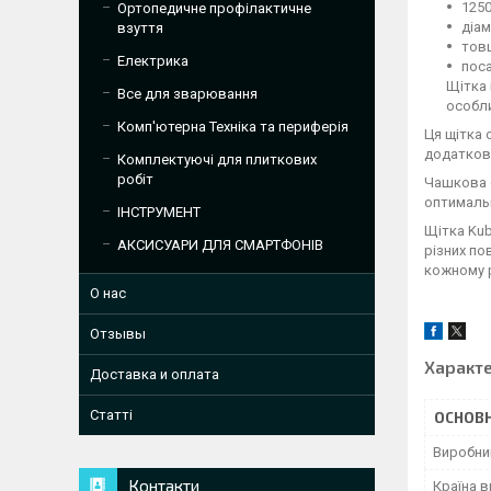
1250
Ортопедичне профілактичне
діа
взуття
товщ
Електрика
пос
Щітка 
Все для зварювання
особли
Комп'ютерна Техніка та периферія
Ця щітка 
додатково
Комплектуючі для плиткових
робіт
Чашкова 
оптимальн
ІНСТРУМЕНТ
Щітка Kub
АКСИСУАРИ ДЛЯ СМАРТФОНІВ
різних по
кожному р
О нас
Отзывы
Характ
Доставка и оплата
Статті
ОСНОВН
Виробни
Контакти
Країна 