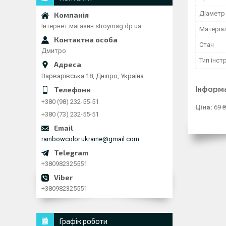
Діаметр
Інтернет магазин stroymag.dp.ua
Матеріа
Стан
Дмитро
Тип інст
Варварівська 18, Дніпро, Україна
Інформ
+380 (98) 232-55-51
Ціна:
69 ₴
+380 (73) 232-55-51
rainbowcolor.ukraine@gmail.com
+380982325551
+380982325551
Графік роботи