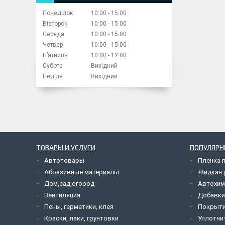
Понеділок
10:00
15:00
Вівторок
10:00
15:00
Середа
10:00
15:00
Четвер
10:00
15:00
Пʼятниця
10:00
12:00
Субота
Вихідний
Неділя
Вихідний
ТОВАРЫ И УСЛУГИ
ПОПУЛЯРН
Автотовары
Пленка 
Абразивные материалы
Жидкая р
Дом,сад,огород
Автохим
Вентиляция
Добавки
Пены, герметики, клея
Покрыти
Краски, лаки, грунтовки
Уплотни