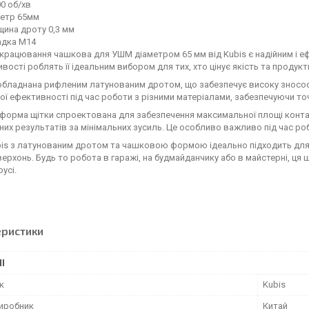
0 об/хв
метр 65мм
ина дроту 0,3 мм
адка М14
крацювання чашкова для УШМ діаметром 65 мм від Kubis є надійним і еф
вості роблять її ідеальним вибором для тих, хто цінує якість та продукт
обладнана рифленим латунованим дротом, що забезпечує високу зносост
ї ефективності під час роботи з різними матеріалами, забезпечуючи то
форма щітки спроектована для забезпечення максимальної площі конт
их результатів за мінімальних зусиль. Це особливо важливо під час р
is з латунованим дротом та чашковою формою ідеально підходить для в
верхонь. Будь то робота в гаражі, на будмайданчику або в майстерні, ця щ
усі.
еристики
І
к
Kubis
виробник
Китай