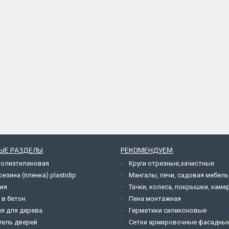
ЫЕ РАЗДЕЛЫ
РЕКОМЕНДУЕМ
полиэтиленовая
Круги отрезные,зачистные
езина (пленка) plastidip
Мангалы, печи, садовая мебель
ия
Тачки, колеса, покрышки, каме
 в бетон
Пена монтажная
я для дерева
Герметики силиконовые
тель дверей
Сетки армировочные фасадны