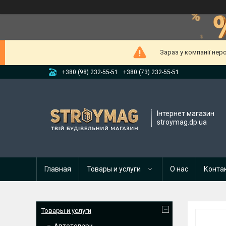
Зараз у компанії нер
+380 (98) 232-55-51
+380 (73) 232-55-51
Інтернет магазин
stroymag.dp.ua
Главная
Товары и услуги
О нас
Конта
Товары и услуги
Автотовари