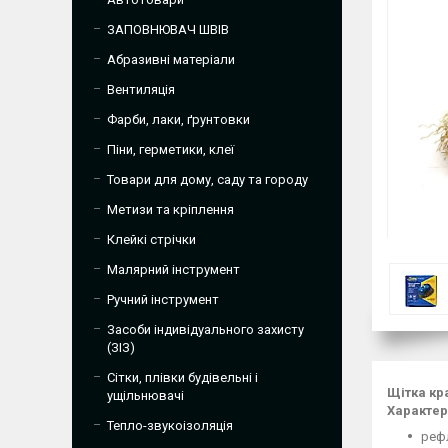
ЗАПОВНЮВАЧ ШВІВ
Абразивні матеріали
Вентиляція
Фарби, лаки, ґрунтовки
Піни, герметики, клеї
Товари для дому, саду та городу
Метизи та кріплення
Клейкі стрічки
Малярний інструмент
Ручний інструмент
Засоби індивідуального захисту
(ЗІЗ)
Сітки, плівки будівельні і
Щітка кр
ущільнювачі
Характер
Тепло-звукоізоляція
реф