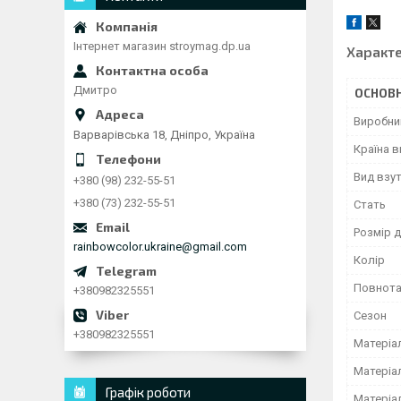
Інтернет магазин stroymag.dp.ua
Характ
Дмитро
ОСНОВН
Виробни
Варварівська 18, Дніпро, Україна
Країна 
Вид взу
+380 (98) 232-55-51
+380 (73) 232-55-51
Стать
Розмір 
rainbowcolor.ukraine@gmail.com
Колір
Повнота
+380982325551
Сезон
+380982325551
Матеріа
Матеріа
Графік роботи
Матеріа