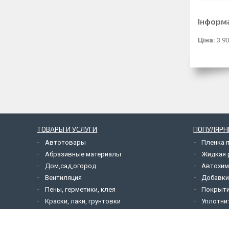
Інформ
Ціна:
3 90
ТОВАРЫ И УСЛУГИ
ПОПУЛЯРН
Автотовары
Пленка 
Абразивные материалы
Жидкая р
Дом,сад,огород
Автохим
Вентиляция
Добавки
Пены, герметики, клея
Покрыти
Краски, лаки, грунтовки
Уплотни