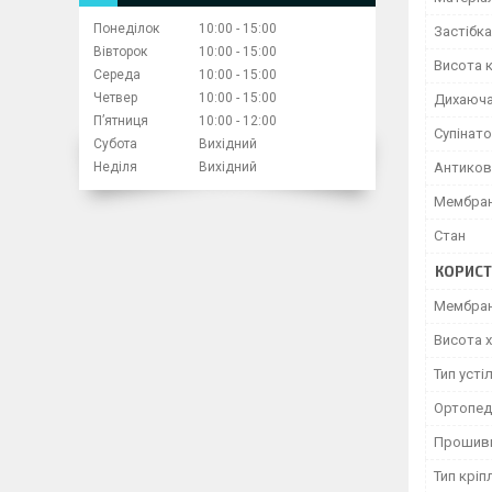
Понеділок
10:00
15:00
Застібка
Вівторок
10:00
15:00
Висота к
Середа
10:00
15:00
Четвер
10:00
15:00
Дихаюча
Пʼятниця
10:00
12:00
Супінат
Субота
Вихідний
Неділя
Вихідний
Антиков
Мембран
Стан
КОРИСТ
Мембра
Висота 
Тип усті
Ортопед
Прошив
Тип кріп