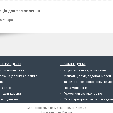
ація для замовлення
0 ₴/пара
ЫЕ РАЗДЕЛЫ
РЕКОМЕНДУЕМ
полиэтиленовая
Круги отрезные,зачистные
езина (пленка) plastidip
Мангалы, печи, садовая мебель
ия
Тачки, колеса, покрышки, каме
 в бетон
Пена монтажная
я для дерева
Герметики силиконовые
тель дверей
Сетки армировочные фасадны
Сайт створений на маркетплейсі
Prom.ua
Продавець на Bigl.ua