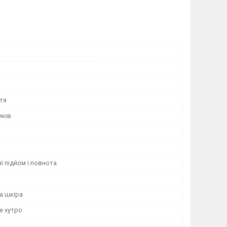
тя
иків
і підйом і повнота
а шкіра
е хутро