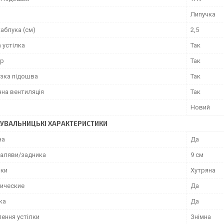
Липучка
аблука (см)
2,5
 устілка
Так
ор
Так
зка підошва
Так
на вентиляція
Так
Новий
УВАЛЬНИЦЬКІ ХАРАКТЕРИСТИКИ
на
Да
халяви/задника
9 см
лки
Хутряна
ические
Да
ка
Да
лення устілки
Знімна