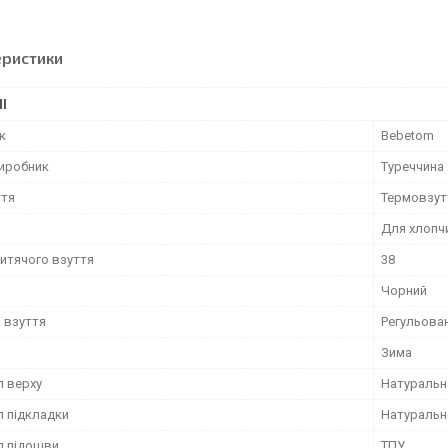
еристики
І
к
Bebetom
виробник
Туреччина
ття
Термовзут
Для хлопч
дитячого взуття
38
Чорний
 взуття
Регульован
Зима
л верху
Натуральн
л підкладки
Натуральн
л підошви
ТПУ