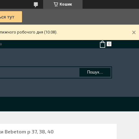
Кошик
лижчого робочого дня (10.08).
а
Пошук...
и Bebetom р 37, 38, 40