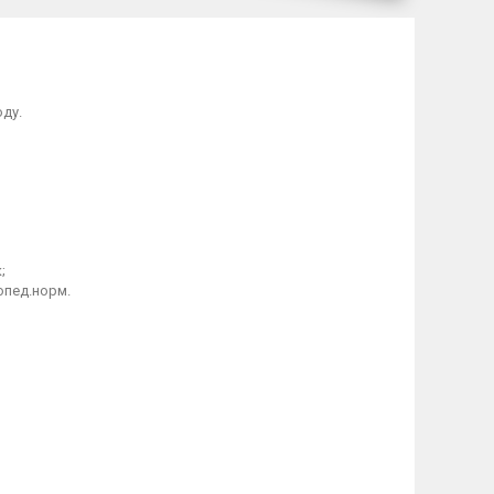
ду.
;
топед.норм.