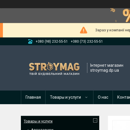
Зараз у компанії н
+380 (98) 232-55-51
+380 (73) 232-55-51
Інтернет магазин
stroymag.dp.ua
Главная
Товары и услуги
О нас
Конта
Товары и услуги
Автотовари