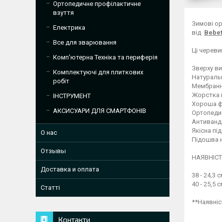
Ортопедичне профілактичне
взуття
Зимові ор
Електрика
від
Bebe
⠀
Все для зварювання
Ці череви
Комп'ютерна Техніка та периферія
⠀
Зверху ви
Комплектуючі для плиткових
Натуральне
робіт
Мембранн
Жорстка п
ІНСТРУМЕНТ
Хороша фі
АКСИСУАРИ ДЛЯ СМАРТФОНІВ
Ортопедич
Антиванда
Якісна пі
О нас
Підошва н
⠀
Отзывы
НАЯВНІСТЬ
Доставка и оплата
38 - 24,3 
40 - 25,5 
Статті
**Наявніс
Контакти