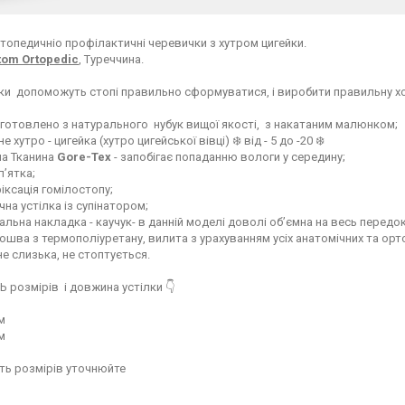
топедичніо профілактичні черевички з хутром цигейки.
tom Ortopedic
, Туреччина.
ки допоможуть стопі правильно сформуватися, і виробити правильну хо
готовлено з натурального нубук вищої якості, з накатаним малюнком;
 хутро - цигейка (хутро цигейської вівці) ❄️ від - 5 до -20 ❄️
а Тканина
Gore-Tex
- запобігає попаданню вологи у середину;
’ятка;
ксація гомілостопу;
на устілка із супінатором;
льна накладка - каучук- в данній моделі доволі обʼємна на весь передок
дошва з термополіуретану, вилита з урахуванням усіх анатомічних та ор
е слизька, не стоптується.
 розмірів і довжина устілки 👇
см
см
ть розмірів уточнюйте