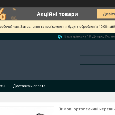
еробочий час. Замовлення та повідомлення будуть оброблені з 10:00 найб
Варварівська 18, Дніпро, Україн
кты
Доставка и оплата
Зимові ортопедичні черевик