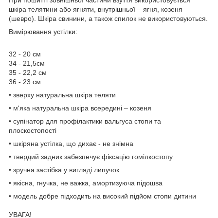
шкіра телятини або ягняти, внутрішньої – ягня, козеня
(шевро). Шкіра свинини, а також спилок не використовуються.
Вимірювання устілки:
32 - 20 см
34 - 21,5см
35 - 22,2 см
36 - 23 см
• зверху натуральна шкіра теляти
• м'яка натуральна шкіра всередині – козеня
• супінатор для профілактики вальгуса стопи та
плоскостопості
• шкіряна устілка, що дихає - не знімна
• твердий задник забезпечує фіксацію гомілкостопу
• зручна застібка у вигляді липучок
• якісна, гнучка, не важка, амортизуюча підошва
• модель добре підходить на високий підйом стопи дитини
УВАГА!