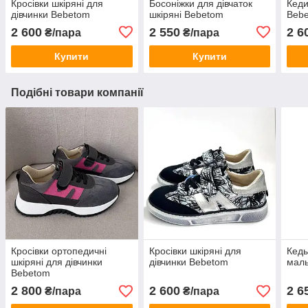
Кросівки шкіряні для
Босоніжки для дівчаток
Кеди
дівчинки Bebetom
шкіряні Bebetom
Beb
2 600
2 550
2 6
₴/пара
₴/пара
Купити
Купити
Подібні товари компанії
Кросівки ортопедичні
Кросівки шкіряні для
Кеды
шкіряні для дівчинки
дівчинки Bebetom
маль
Bebetom
2 800
2 600
2 6
₴/пара
₴/пара