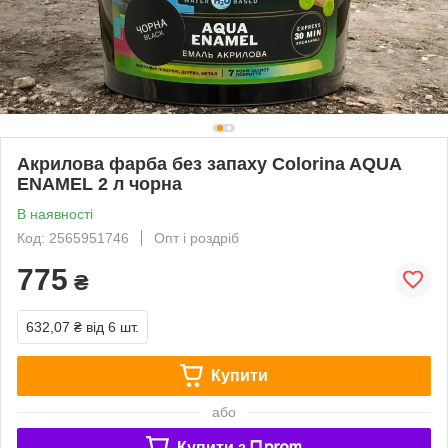
Акрилова фарба без запаху Colorina AQUA
ENAMEL 2 л чорна
В наявності
Код: 2565951746
Опт і роздріб
775
₴
632,07 ₴
від 6 шт.
Купити
або
Купити з