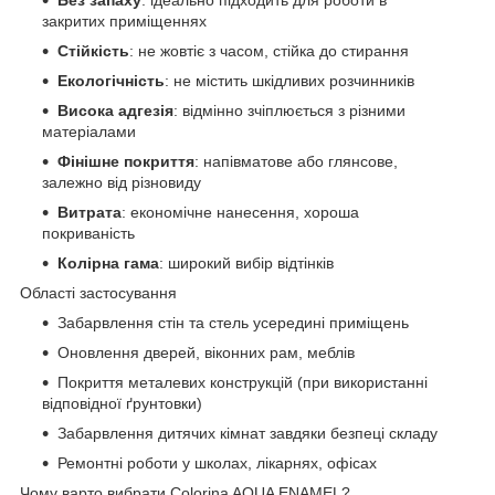
закритих приміщеннях
Стійкість
: не жовтіє з часом, стійка до стирання
Екологічність
: не містить шкідливих розчинників
Висока адгезія
: відмінно зчіплюється з різними
матеріалами
Фінішне покриття
: напівматове або глянсове,
залежно від різновиду
Витрата
: економічне нанесення, хороша
покриваність
Колірна гама
: широкий вибір відтінків
Області застосування
Забарвлення стін та стель усередині приміщень
Оновлення дверей, віконних рам, меблів
Покриття металевих конструкцій (при використанні
відповідної ґрунтовки)
Забарвлення дитячих кімнат завдяки безпеці складу
Ремонтні роботи у школах, лікарнях, офісах
Чому варто вибрати Colorina AQUA ENAMEL?