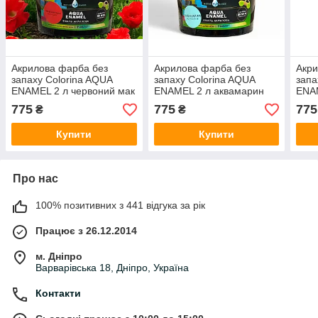
Акрилова фарба без
Акрилова фарба без
Акри
запаху Colorina AQUA
запаху Colorina AQUA
запа
ENAMEL 2 л червоний мак
ENAMEL 2 л аквамарин
ENAM
775
775
775
₴
₴
Купити
Купити
Про нас
100% позитивних з 441 відгука за рік
Працює з 26.12.2014
м. Дніпро
Варварівська 18, Дніпро, Україна
Контакти