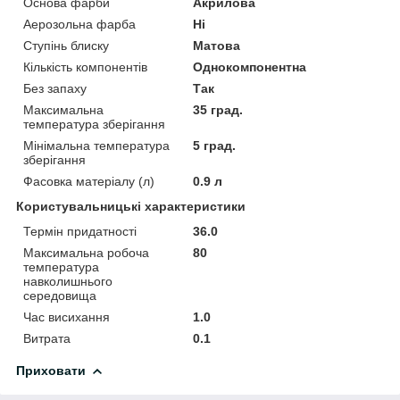
Основа фарби
Акрилова
Аерозольна фарба
Ні
Ступінь блиску
Матова
Кількість компонентів
Однокомпонентна
Без запаху
Так
Максимальна
35 град.
температура зберігання
Мінімальна температура
5 град.
зберігання
Фасовка матеріалу (л)
0.9 л
Користувальницькі характеристики
Термін придатності
36.0
Максимальна робоча
80
температура
навколишнього
середовища
Час висихання
1.0
Витрата
0.1
Приховати