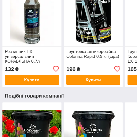
Розчинник ПК
Грунтовка антикорозійна
Грун
універсальний
Colorina Rapid 0.9 кг (сіра)
Кора
КОРАБЛЬНА 0.7л
1:6 
безбарвний
132
196
105
₴
₴
Купити
Купити
Подібні товари компанії