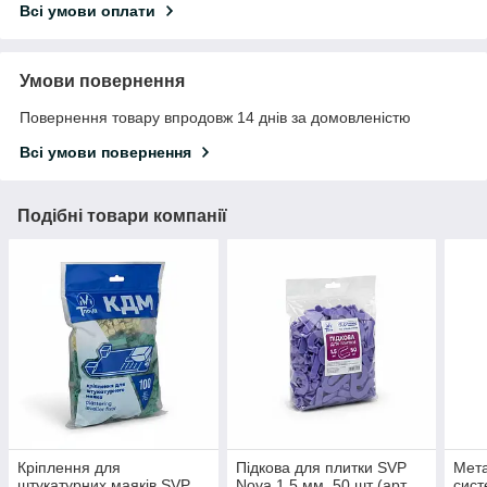
Всі умови оплати
Умови повернення
Повернення товару впродовж 14 днів за домовленістю
Всі умови повернення
Подібні товари компанії
Кріплення для
Підкова для плитки SVP
Мета
штукатурних маяків SVP
Nova 1.5 мм, 50 шт (арт.
сист