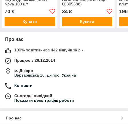
Nova 100 шт
60305688)
плит
(арт
70
34
196
₴
₴
Купити
Купити
Про нас
100% позитивних з 442 відгуків за рік
Працює з 26.12.2014
м. Дніпро
Варварівська 18, Дніпро, Україна
Контакти
Сьогодні вихідний
Показати весь графік роботи
Про нас