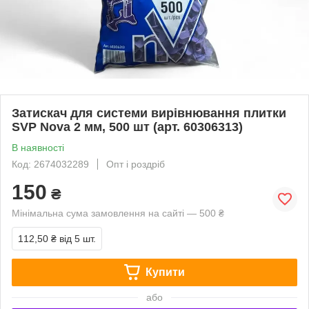
Затискач для системи вирівнювання плитки
SVP Nova 2 мм, 500 шт (арт. 60306313)
В наявності
Код: 2674032289
Опт і роздріб
150
₴
Мінімальна сума замовлення на сайті — 500 ₴
112,50 ₴
від 5 шт.
Купити
або