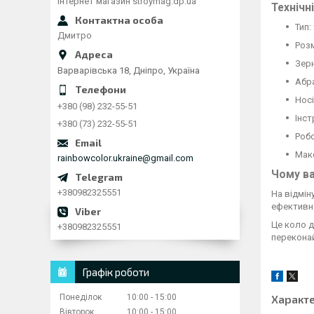
Інтернет магазин stroymag.dp.ua
Технічн
Тип
Дмитро
Роз
Зерн
Варварівська 18, Дніпро, Україна
Абр
Носі
+380 (98) 232-55-51
Інст
+380 (73) 232-55-51
Робо
Мак
rainbowcolor.ukraine@gmail.com
Чому ва
+380982325551
На відмін
ефективно
Це коло 
+380982325551
переконай
Графік роботи
Понеділок
10:00
15:00
Характ
Вівторок
10:00
15:00