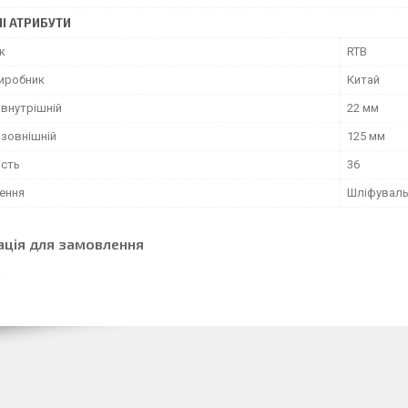
І АТРИБУТИ
к
RTB
виробник
Китай
 внутрішній
22 мм
 зовнішній
125 мм
ість
36
ення
Шліфуваль
ація для замовлення