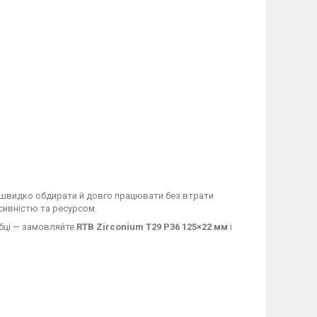
швидко обдирати й довго працювати без втрати
сивністю та ресурсом.
бці — замовляйте
RTB Zirconium T29 P36 125×22 мм
і