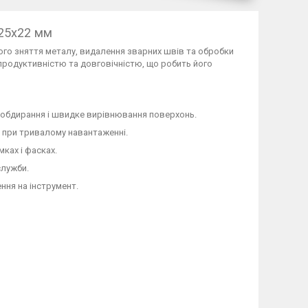
125х22 мм
го зняття металу, видалення зварних швів та обробки
 продуктивністю та довговічністю, що робить його
 обдирання і швидке вирівнювання поверхонь.
ь при тривалому навантаженні.
ках і фасках.
служби.
ння на інструмент.