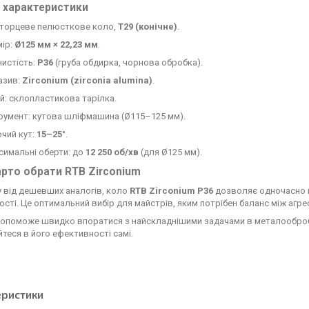
і характеристики
: торцеве пелюсткове коло,
T29 (конічне)
.
мір:
Ø125 мм × 22,23 мм
.
истість:
P36
(груба обдирка, чорнова обробка).
азив:
Zirconium (zirconia alumina)
.
й: склопластикова тарілка.
румент: кутова шліфмашина (Ø115–125 мм).
чий кут:
15–25°
.
симальні оберти: до
12 250 об/хв
(для Ø125 мм).
рто обрати RTB Zirconium
у від дешевших аналогів, коло
RTB Zirconium P36
дозволяє одночасно 
сті. Це оптимальний вибір для майстрів, яким потрібен баланс між агре
допоможе швидко впоратися з найскладнішими задачами в металообро
теся в його ефективності самі.
еристики