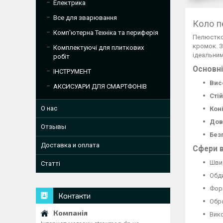
Електрика
Все для зварювання
Коло п
Комп'ютерна Техніка та периферія
Пелюстко
кромок. З
Комплектуючі для плиткових
ідеальним
робіт
Основні
ІНСТРУМЕНТ
Вис
АКСИСУАРИ ДЛЯ СМАРТФОНІВ
Стій
О нас
Кон
Дов
Отзывы
Без
Доставка и оплата
Сфери 
Швид
Статті
Обди
Форм
Контакти
Обро
Вико