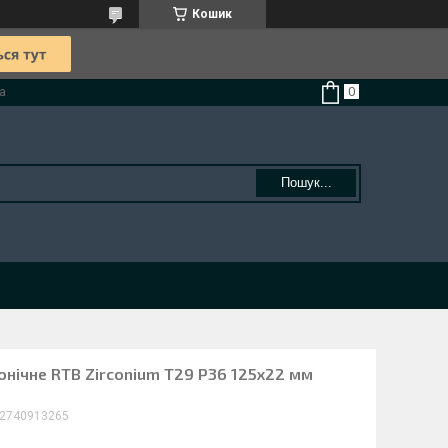
Кошик
а
Пошук...
онічне RTB Zirconium Т29 Р36 125х22 мм
2740913265