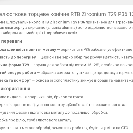
елюсткове торцеве конічне RTB Zirconium Т29 Р36 
ве шліфувальне коло
RTB Zirconium T29 P36
призначене для агресивно
авдяки зерну з цирконію (zirconia alumina) воно відрізняється високою
 вибором для майстрів і виробничих цехів.
 переваги
ока швидкість зняття металу
— зернистість P36 забезпечує ефективне
кість до перегріву
— цирконієве зерно зберігає ріжучу здатність навіт
ічна форма T29
— зручна для роботи під кутом 15–25°, особливо по кром
гий ресурс роботи
— абразив самозаточується, що продовжує термін 
пека та комфорт
— основа зі склопластику знижує вібрації та навантаже
використання
ке видалення зварних швів, бризок та грата.
рка і чорнове шліфування конструкційної сталі та нержавіючої сталі.
ування фасок і підготовка металу до подальшої обробки.
бка профілю, труб і листового металу.
ристання в металообробці, ремонтних роботах, будівництві та на СТО.