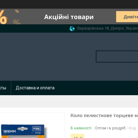
Варварівська 18, Дніпро, Україн
кты
Доставка и оплата
Коло пелюсткове торцеве к
В наявності
Оптом і в роздріб
Код: