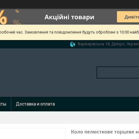
еробочий час. Замовлення та повідомлення будуть оброблені з 10:00 найб
Варварівська 18, Дніпро, Україн
кты
Доставка и оплата
Коло пелюсткове торцеве к