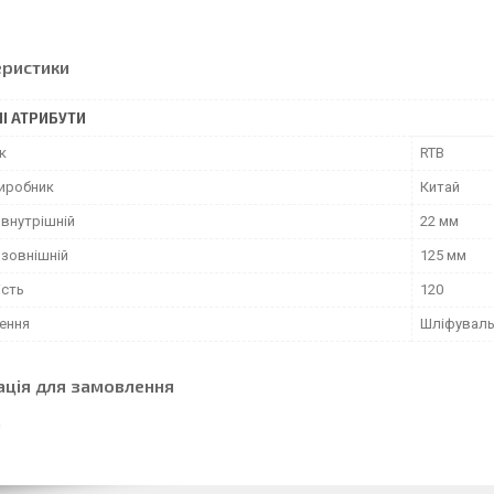
еристики
І АТРИБУТИ
к
RTB
виробник
Китай
 внутрішній
22 мм
 зовнішній
125 мм
ість
120
ення
Шліфуваль
ація для замовлення