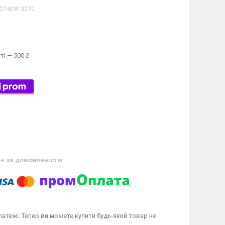
2740913270
ті — 500 ₴
ів
за домовленістю
латежі. Тепер ви можете купити будь-який товар не