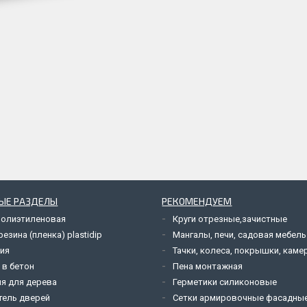
ЫЕ РАЗДЕЛЫ
РЕКОМЕНДУЕМ
полиэтиленовая
Круги отрезные,зачистные
езина (пленка) plastidip
Мангалы, печи, садовая мебель
ия
Тачки, колеса, покрышки, каме
 в бетон
Пена монтажная
я для дерева
Герметики силиконовые
тель дверей
Сетки армировочные фасадны