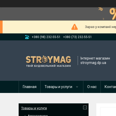
Зараз у компанії н
+380 (98) 232-55-51
+380 (73) 232-55-51
Інтернет магазин
stroymag.dp.ua
Главная
Товары и услуги
О нас
Конта
Товары и услуги
Автотовари