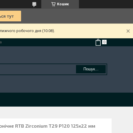
Кошик
лижчого робочого дня (10.08).
а
Пошук...
онічне RTB Zirconium Т29 Р120 125х22 мм