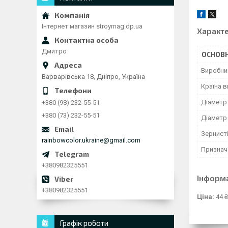
Інтернет магазин stroymag.dp.ua
Характ
Дмитро
ОСНОВН
Виробни
Варварівська 18, Дніпро, Україна
Країна 
Діаметр
+380 (98) 232-55-51
+380 (73) 232-55-51
Діаметр
Зернист
rainbowcolor.ukraine@gmail.com
Признач
+380982325551
Інформ
+380982325551
Ціна:
44 ₴
Графік роботи