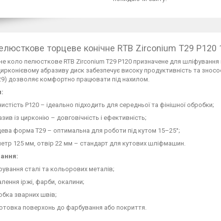
елюсткове торцеве конічне RTB Zirconium Т29 Р120
е коло пелюсткове RTB Zirconium T29 P120 призначене для шліфування ме
ирконієвому абразиву диск забезпечує високу продуктивність та зносост
29) дозволяє комфортно працювати під нахилом.
:
истість P120 – ідеально підходить для середньої та фінішної обробки;
зив із цирконію – довговічність і ефективність;
ева форма T29 – оптимальна для роботи під кутом 15–25°;
етр 125 мм, отвір 22 мм – стандарт для кутових шліфмашин.
ання:
ування сталі та кольорових металів;
лення іржі, фарби, окалини;
обка зварних швів;
отовка поверхонь до фарбування або покриття.