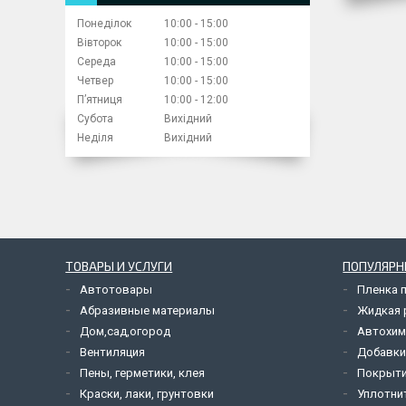
Понеділок
10:00
15:00
Вівторок
10:00
15:00
Середа
10:00
15:00
Четвер
10:00
15:00
Пʼятниця
10:00
12:00
Субота
Вихідний
Неділя
Вихідний
ТОВАРЫ И УСЛУГИ
ПОПУЛЯРН
Автотовары
Пленка 
Абразивные материалы
Жидкая р
Дом,сад,огород
Автохим
Вентиляция
Добавки
Пены, герметики, клея
Покрыти
Краски, лаки, грунтовки
Уплотни