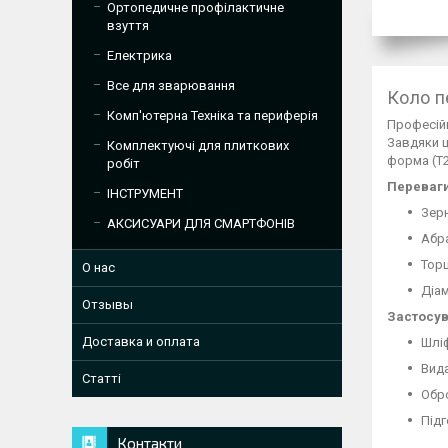
Ортопедичне профілактичне
взуття
Електрика
Все для зварювання
Коло п
Комп'ютерна Техніка та периферія
Професійн
Завдяки ц
Комплектуючі для плиткових
форма (T
робіт
Переваги
ІНСТРУМЕНТ
Зерн
АКСИСУАРИ ДЛЯ СМАРТФОНІВ
Абра
Торц
О нас
Діам
Отзывы
Застосув
Доставка и оплата
Шліф
Вида
Статті
Обр
Підг
Контакти