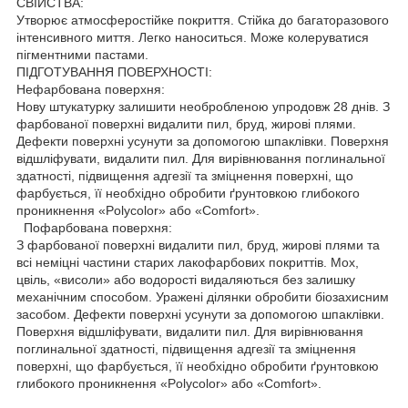
СВІЙСТВА:
Утворює атмосферостійке покриття. Стійка до багаторазового
інтенсивного миття. Легко наноситься. Може колеруватися
пігментними пастами.
ПІДГОТУВАННЯ ПОВЕРХНОСТІ:
Нефарбована поверхня:
Нову штукатурку залишити необробленою упродовж 28 днів. З
фарбованої поверхні видалити пил, бруд, жирові плями.
Дефекти поверхні усунути за допомогою шпаклівки. Поверхня
відшліфувати, видалити пил. Для вирівнювання поглинальної
здатності, підвищення адгезії та зміцнення поверхні, що
фарбується, її необхідно обробити ґрунтовкою глибокого
проникнення «Polycolor» або «Comfort».
Пофарбована поверхня:
З фарбованої поверхні видалити пил, бруд, жирові плями та
всі неміцні частини старих лакофарбових покриттів. Мох,
цвіль, «висоли» або водорості видаляються без залишку
механічним способом. Уражені ділянки обробити біозахисним
засобом. Дефекти поверхні усунути за допомогою шпаклівки.
Поверхня відшліфувати, видалити пил. Для вирівнювання
поглинальної здатності, підвищення адгезії та зміцнення
поверхні, що фарбується, її необхідно обробити ґрунтовкою
глибокого проникнення «Polycolor» або «Comfort».