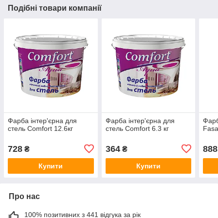
Подібні товари компанії
Фарба інтер'єрна для
Фарба інтер'єрна для
Фарб
стель Comfort 12.6кг
стель Comfort 6.3 кг
Fasa
728
364
888
₴
₴
Купити
Купити
Про нас
100% позитивних з 441 відгука за рік