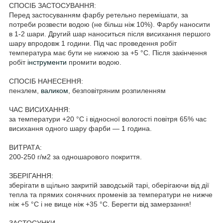
СПОСІБ ЗАСТОСУВАННЯ:
Перед застосуванням фарбу ретельно перемішати, за
потреби розвести водою (не більш ніж 10%). Фарбу наносити
в 1-2 шари. Другий шар наноситься після висихання першого
шару впродовж 1 години. Під час проведення робіт
температура має бути не нижчою за +5 °C. Після закінчення
робіт
інструменти
промити водою.
СПОСІБ НАНЕСЕННЯ:
пензлем,
валиком
, безповітряним розпиленням
ЧАС ВИСИХАННЯ:
за температури +20 °C і відносної вологості повітря 65% час
висихання одного шару фарби — 1 година.
ВИТРАТА:
200-250 г/м2 за одношарового покриття.
ЗБЕРІГАННЯ:
зберігати в щільно закритій заводській тарі, оберігаючи від дії
тепла та прямих сонячних променів за температури не нижче
ніж +5 °C і не вище ніж +35 °C. Берегти від замерзання!