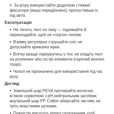
За вітру використайте додаткові стяжки/
фіксатори (якщо передбачені), пропустивши їх
під авто.
Експлуатація
Не тягніть тент по лаку — піднімайте й
перекладайте, щоб не «терти» пилом.
Взимку регулярно струшуйте сніг, не
допускайте крижаної кірки.
Влітку краще паркуватись у тіні; не кладіть тент
на розпечені або гострі елементи (гарячий вихлоп
тощо).
Чохол не призначено для використання під час
руху.
Догляд
Зовнішній шар PEVA протирайте вологою
м’якою серветкою з pH-нейтральним засобом;
внутрішній шар PP Cotton зберігайте чистим, не
тріть жорсткими щітками.
Повністю висушіть перед складанням, щоб