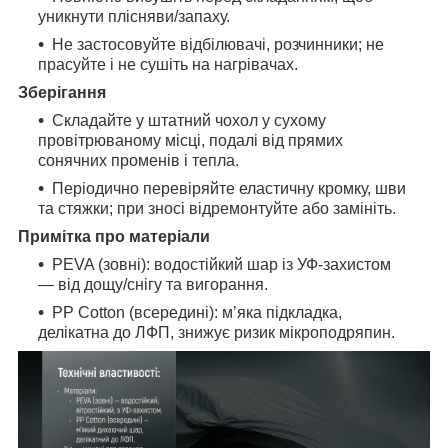
уникнути плісняви/запаху.
Не застосовуйте відбілювачі, розчинники; не
прасуйте і не сушіть на нагрівачах.
Зберігання
Складайте у штатний чохол у сухому
провітрюваному місці, подалі від прямих
сонячних променів і тепла.
Періодично перевіряйте еластичну кромку, шви
та стяжки; при зносі відремонтуйте або замініть.
Примітка про матеріали
PEVA (зовні): водостійкий шар із УФ-захистом
— від дощу/снігу та вигорання.
PP Cotton (всередині): м’яка підкладка,
делікатна до ЛФП, знижує ризик мікроподряпин.