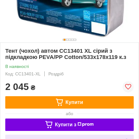
Тент (чохол) автом CC13401 XL сірий з
підкладкою PEVA/PP Cotton/533х178х119 к.з
В наявності
Код: CC13401-XL
Роздріб
2 045
₴
Купити
або
Купити з