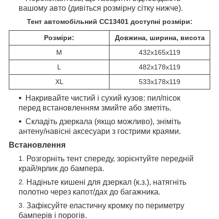
вашому авто (дивіться розмірну сітку нижче).​
Тент автомобільний CC13401 доступні розміри:​
Розміри:
Довжина, ширина, висота
M
432х165х119
L
482х178х119
XL
533х178х119
Накривайте чистий і сухий кузов: пил/пісок
перед встановленням змийте або зметіть.
Складіть дзеркала (якщо можливо), зніміть
антену/навісні аксесуари з гострими краями.
Встановлення
Розгорніть тент спереду, зорієнтуйте передній
край/ярлик до бампера.
Надіньте кишені для дзеркал (к.з.), натягніть
полотно через капот/дах до багажника.
Зафіксуйте еластичну кромку по периметру
бамперів і порогів.