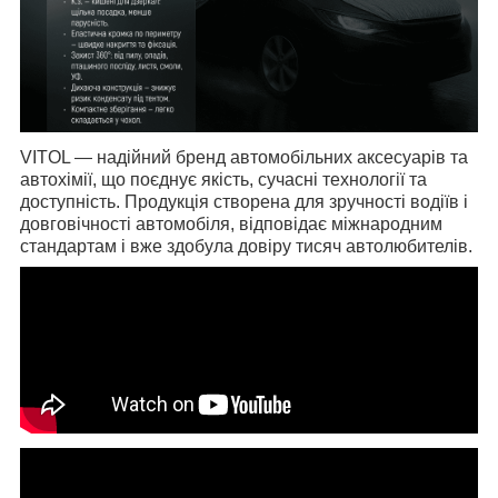
VITOL
— надійний бренд автомобільних аксесуарів та
автохімії, що поєднує якість, сучасні технології та
доступність. Продукція створена для зручності водіїв і
довговічності автомобіля, відповідає міжнародним
стандартам і вже здобула довіру тисяч автолюбителів.