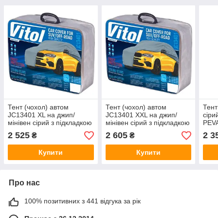
Тент (чохол) автом
Тент (чохол) автом
Тент
JC13401 XL на джип/
JC13401 XXL на джип/
сіри
мінівен сірий з підкладкою
мінівен сірий з підкладкою
PEV
PEVA/PP Cotton
PEVA/PP Cotton
Cott
2 525
2 605
2 3
₴
₴
482х196х145 к.з.
508х196х152 к.з.
Купити
Купити
Про нас
100% позитивних з 441 відгука за рік