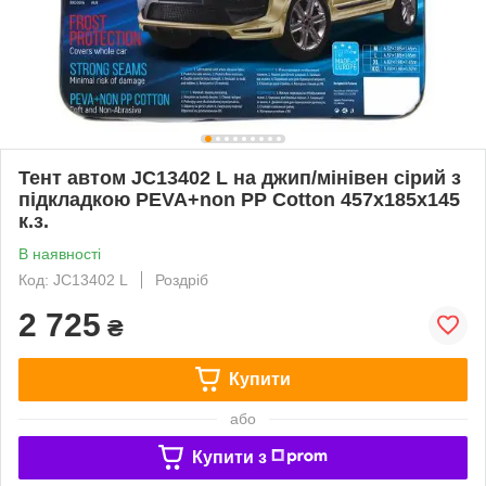
Тент автом JC13402 L на джип/мінівен сірий з
підкладкою PEVA+non PP Cotton 457х185х145
к.з.
В наявності
Код: JC13402 L
Роздріб
2 725
₴
Купити
або
Купити з