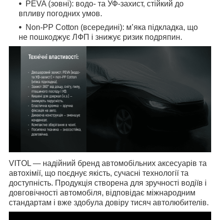
PEVA (зовні): водо- та УФ-захист, стійкий до
впливу погодних умов.
Non-PP Cotton (всередині): м’яка підкладка, що
не пошкоджує ЛФП і знижує ризик подряпин.
VITOL
— надійний бренд автомобільних аксесуарів та
автохімії, що поєднує якість, сучасні технології та
доступність. Продукція створена для зручності водіїв і
довговічності автомобіля, відповідає міжнародним
стандартам і вже здобула довіру тисяч автолюбителів.