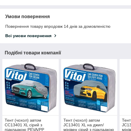
Умови повернення
Повернення товару впродовж 14 днів за домовленістю
Всі умови повернення
Подібні товари компанії
Тент (чохол) автом
Тент (чохол) автом
Тент
CC13401 XL сірий з
JC13401 XL на джип/
JC13
підкладкою PEVA/PP
мінівен сірий з підкладкою
міні