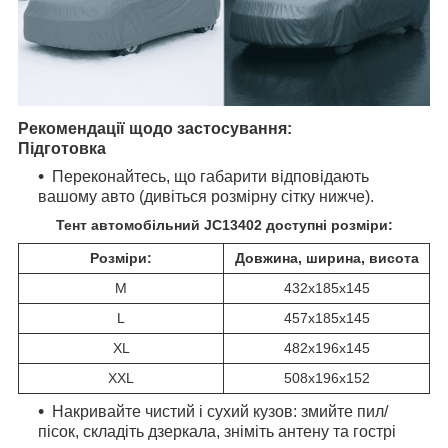
Рекомендації щодо застосування:
Підготовка
Переконайтесь, що габарити відповідають
вашому авто (дивіться розмірну сітку нижче).
Тент автомобільний
JC13402
доступні розміри:​
Розміри:
Довжина, ширина, висота
М
432х185х145
L
457х185х145
XL
482х196х145
X
XL
508х196х152
Накривайте чистий і сухий кузов: змийте пил/
пісок, складіть дзеркала, зніміть антену та гострі