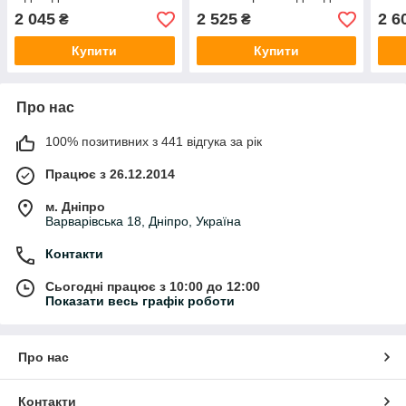
Cotton/533х178х119 к.з
PEVA/PP Cotton
PEVA
2 045
2 525
2 6
₴
₴
482х196х145 к.з.
508х
Купити
Купити
Про нас
100% позитивних з 441 відгука за рік
Працює з 26.12.2014
м. Дніпро
Варварівська 18, Дніпро, Україна
Контакти
Сьогодні працює з 10:00 до 12:00
Показати весь графік роботи
Про нас
Контакти