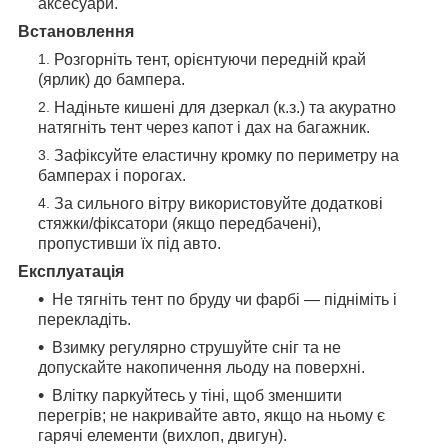
аксесуари.
Встановлення
Розгорніть тент, орієнтуючи передній край
(ярлик) до бампера.
Надіньте кишені для дзеркал (к.з.) та акуратно
натягніть тент через капот і дах на багажник.
Зафіксуйте еластичну кромку по периметру на
бамперах і порогах.
За сильного вітру використовуйте додаткові
стяжки/фіксатори (якщо передбачені),
пропустивши їх під авто.
Експлуатація
Не тягніть тент по бруду чи фарбі — підніміть і
перекладіть.
Взимку регулярно струшуйте сніг та не
допускайте накопичення льоду на поверхні.
Влітку паркуйтесь у тіні, щоб зменшити
перегрів; не накривайте авто, якщо на ньому є
гарячі елементи (вихлоп, двигун).