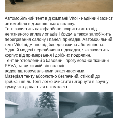
Автомобільний тент від компанії Vitol
- надійний захист
автомобіля від зовнішнього впливу.
Тент захистить лакофарбове покриття авто від
негативного впливу опадів і бруду, а також запобіжить
перегрівання салону і панелі приладів. Автомобільний
тент Vitol відмінно підійде для джипа або мінівена.
У даній моделі передбачена підкладка, яка захистить
корпус від примерзання і дрібних подряпин.
Тент виготовлений з бавовни і прогумованої тканини
PEVA, завдяки якій він володіє
водовідштовхувальними властивостями.
Матеріал тенту абсолютно безпечний, стійкий до
грибка і цвілі. Тент легко очистити і згорнути в зручну
сумку, яка додається в комплекті.