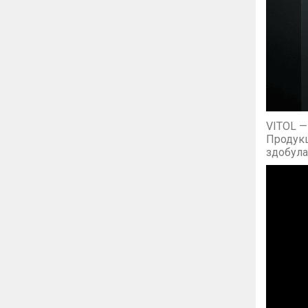
VITOL
— 
Продукц
здобула