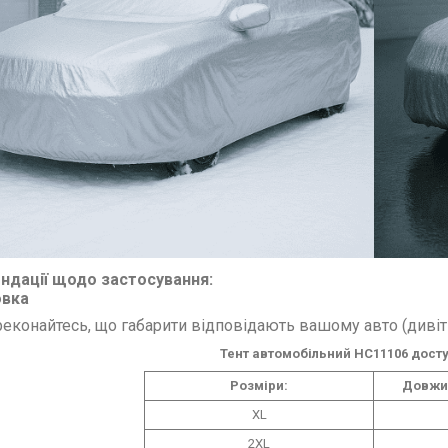
ндації щодо застосування:
овка
еконайтесь, що габарити відповідають вашому авто (дивіть
Тент автомобільний HC11106
доступ
Розміри:
Довжин
XL
2XL