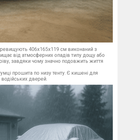
перевищують 406х165х119 см виконаний з
ахищає від атмосферних опадів типу дощу або
гріву, завдяки чому значно подовжить життя
умці прошита по низу тенту. Є кишені для
 водійських дверей.