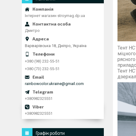
Інтернет магазин stroymag.dp.ua
Дмитро
Варварівська 18, Дніпро, Україна
Тент HC
міцного
рясного
+380 (98) 232-55-51
приладо
+380 (73) 232-55-51
Тент HC
дзеркал
rainbowcolor.ukraine@gmail.com
+380982325551
+380982325551
Графік роботи