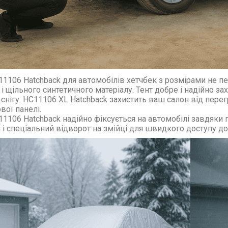
11106 Hatchback
для автомобілів хетчбек з розмірами не 
 і щільного синтетичного матеріалу. Тент добре і надійно з
 снігу. HC11106 XL Hatchback захистить ваш салон від пере
вої панелі.
11106 Hatchback
надійно фіксується на автомобілі завдяки г
 і спеціальний відворот на змійці для швидкого доступу до