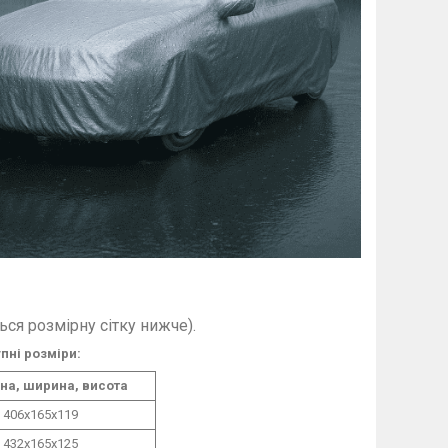
ся розмірну сітку нижче).
ні розміри:​
а, ширина, висота
406х165х119
432х165х125