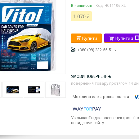
В наявності
Код:
HC11106 XL
1 070 ₴
Купити
Купити з
+380 (98) 232-55-51
повернення товару протягом 14 дн
У компанії підключені електронні п
покидаючи сайту.