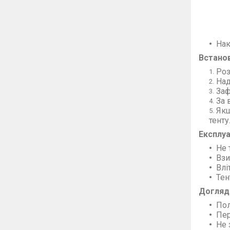
Нак
Встано
Роз
Над
Заф
За 
Якщ
тенту
Експлуа
Не 
Взи
Влі
Тен
Догляд
Пол
Пер
Не 