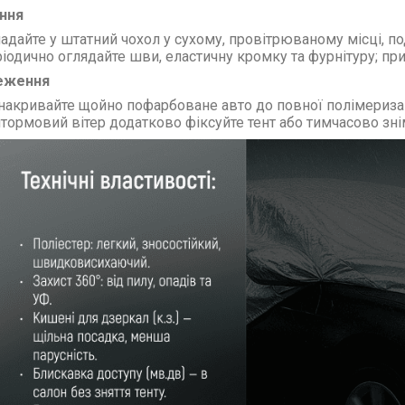
ння
адайте у штатний чохол у сухому, провітрюваному місці, под
іодично оглядайте шви, еластичну кромку та фурнітуру; при 
еження
накривайте щойно пофарбоване авто до повної полімеризац
тормовий вітер додатково фіксуйте тент або тимчасово знім