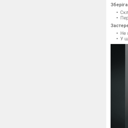
Зберіга
Скл
Пер
Застер
Не 
У ш