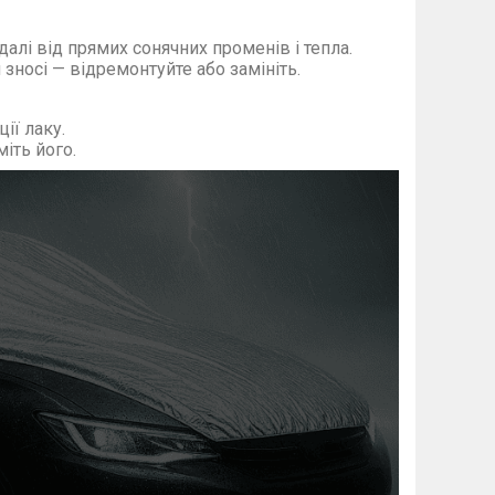
алі від прямих сонячних променів і тепла.
зносі — відремонтуйте або замініть.
ії лаку.
іть його.