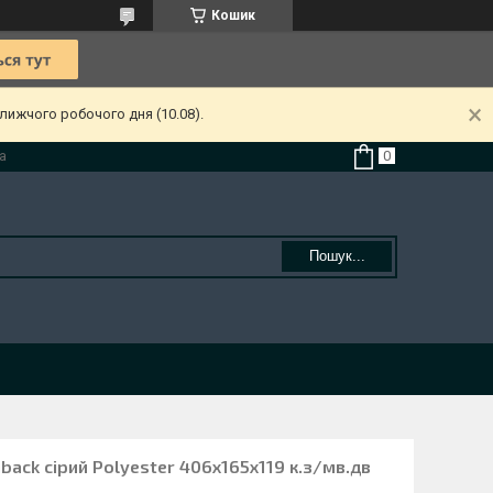
Кошик
лижчого робочого дня (10.08).
а
Пошук...
back сірий Polyester 406х165х119 к.з/мв.дв