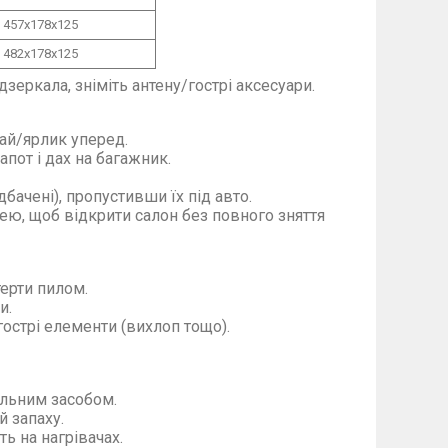
457х178х125
482х178х125
дзеркала, зніміть антену/гострі аксесуари.
рай/ярлик уперед.
апот і дах на багажник.
бачені), пропустивши їх під авто.
ею, щоб відкрити салон без повного зняття
терти пилом.
и.
/гострі елементи (вихлоп тощо).
альним засобом.
 запаху.
ть на нагрівачах.