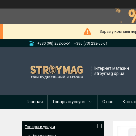
Зараз у компанії н
+380 (98) 232-55-51
+380 (73) 232-55-51
Інтернет магазин
stroymag.dp.ua
Главная
Товары и услуги
О нас
Конта
Товары и услуги
Автотовари