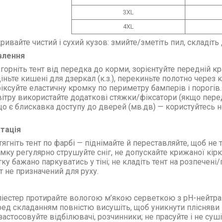
3XL
4XL
ривайте чистий і сухий кузов: змийте/зметіть пил, складіть 
влення
горніть тент від передка до корми, зорієнтуйте передній к
іньте кишені для дзеркал (к.з.), перекиньте полотно через к
іксуйте еластичну кромку по периметру бамперів і порогів.
вітру використайте додаткові стяжки/фіксатори (якщо перед
о є блискавка доступу до дверей (мв.дв) — користуйтесь н
.
тація
тягніть тент по фарбі — піднімайте й переставляйте, щоб не 
мку регулярно струшуйте сніг, не допускайте крижаної кірк
тку бажано паркуватись у тіні; не кладіть тент на розпечені
т не призначений для руху.
іестер протирайте вологою м’якою серветкою з pH-нейтр
ед складанням повністю висушіть, щоб уникнути плісняви й
застосовуйте відбілювачі, розчинники; не прасуйте і не суші