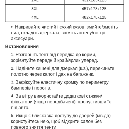
2XL
432х165х125
3XL
457х178х125
4XL
482х178х125
Накривайте чистий і сухий кузов: змийте/зметіть
пил, складіть дзеркала, зніміть антену/гострі
аксесуари.
Встановлення
Розгорніть тент від передка до корми,
зорієнтуйте передній край/ярлик уперед.
Надіньте кишені для дзеркал (к.з.), перекиньте
полотно через капот і дах на багажник.
Зафіксуйте еластичну кромку по периметру
бамперів і порогів.
За вітру використайте додаткові стяжки/
фіксатори (якщо передбачені), пропустивши їх
під авто.
Якщо є блискавка доступу до дверей (мв.дв) —
користуйтесь нею, щоб відкрити салон без
повного зняття тенту.