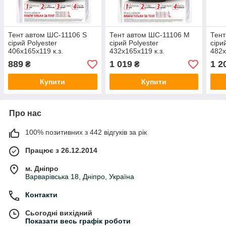
Тент автом ШC-11106 S
Тент автом ШC-11106 M
Тент
сірий Polyester
сірий Polyester
сіри
406х165х119 к.з.
432х165х119 к.з.
482х
889
1 019
1 2
₴
₴
Купити
Купити
Про нас
100% позитивних з 442 відгуків за рік
Працює з 26.12.2014
м. Дніпро
Варварівська 18, Дніпро, Україна
Контакти
Сьогодні вихідний
Показати весь графік роботи