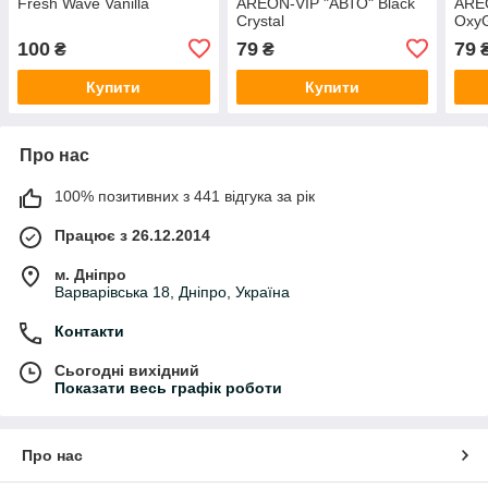
Fresh Wave Vanilla
AREON-VIP "АВТО" Black
ARE
Crystal
Oxy
100
79
79
₴
₴
Купити
Купити
Про нас
100% позитивних з 441 відгука за рік
Працює з 26.12.2014
м. Дніпро
Варварівська 18, Дніпро, Україна
Контакти
Сьогодні вихідний
Показати весь графік роботи
Про нас