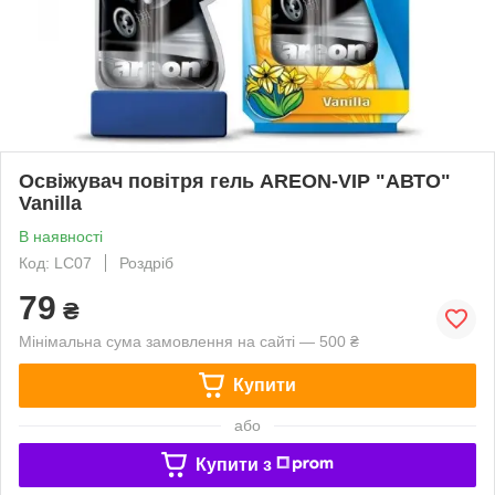
Освіжувач повітря гель AREON-VIP "АВТО"
Vanilla
В наявності
Код: LC07
Роздріб
79
₴
Мінімальна сума замовлення на сайті — 500 ₴
Купити
або
Купити з