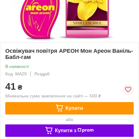
Освіжувач повітря АРЕОН Мон Ареон Ваніль-
Бабл-гам
В наявності
Код: МА29
Роздріб
41
₴
Мінімальна сума замовлення на сайті — 500 ₴
Купити
або
Купити з