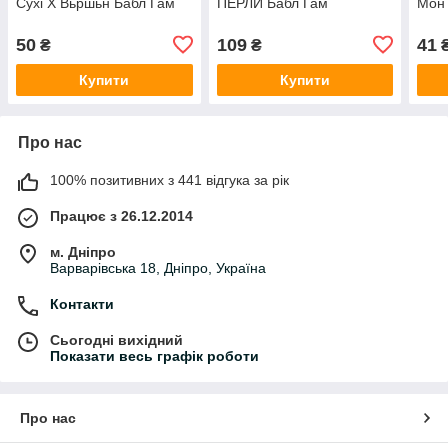
Сухі Х Вьршьн Бабл Гам
ПЕРЛИ Бабл Гам
Мон 
50
109
41
₴
₴
Купити
Купити
Про нас
100% позитивних з 441 відгука за рік
Працює з 26.12.2014
м. Дніпро
Варварівська 18, Дніпро, Україна
Контакти
Сьогодні вихідний
Показати весь графік роботи
Про нас