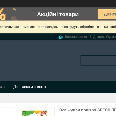
еробочий час. Замовлення та повідомлення будуть оброблені з 10:00 найб
Варварівська 18, Дніпро, Україн
кты
Доставка и оплата
Освіжувач повітря АРЕОН П