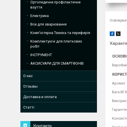
Ортопедичне профілактичне
взуття
Електрика
Освіжува
Все для зварювання
Комп'ютерна Техніка та периферія
Комплектуючі для плиткових
Характ
робіт
ІНСТРУМЕНТ
ОСНОВН
АКСИСУАРИ ДЛЯ СМАРТФОНІВ
Виробни
КОРИСТ
О нас
Аромат
Отзывы
Вага ВГХ
Доставка и оплата
Викорис
Статті
Гарантія
Консист
Контакти