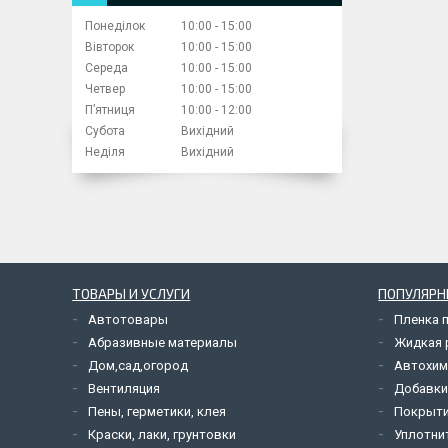
Понеділок
10:00
15:00
Вівторок
10:00
15:00
Середа
10:00
15:00
Четвер
10:00
15:00
Пʼятниця
10:00
12:00
Субота
Вихідний
Неділя
Вихідний
ТОВАРЫ И УСЛУГИ
ПОПУЛЯРН
Автотовары
Пленка 
Абразивные материалы
Жидкая р
Дом,сад,огород
Автохим
Вентиляция
Добавки
Пены, герметики, клея
Покрыти
Краски, лаки, грунтовки
Уплотни