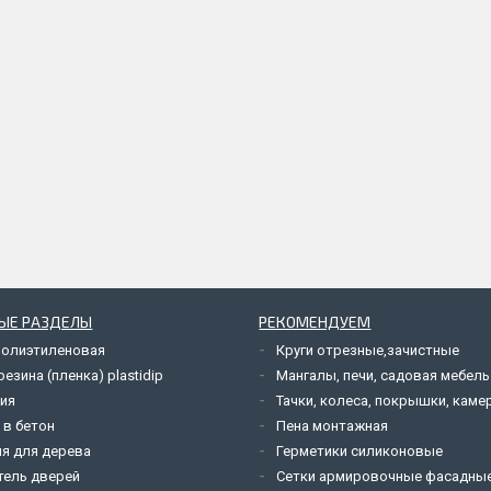
ЫЕ РАЗДЕЛЫ
РЕКОМЕНДУЕМ
полиэтиленовая
Круги отрезные,зачистные
езина (пленка) plastidip
Мангалы, печи, садовая мебель
ия
Тачки, колеса, покрышки, каме
 в бетон
Пена монтажная
я для дерева
Герметики силиконовые
тель дверей
Сетки армировочные фасадны