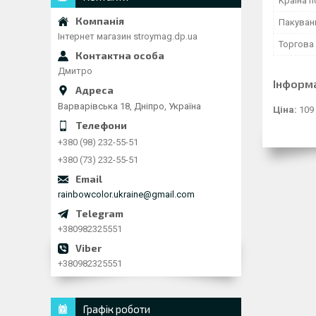
Країна 
Пакуван
Інтернет магазин stroymag.dp.ua
Торгова
Дмитро
Інформ
Варварівська 18, Дніпро, Україна
Ціна:
109
+380 (98) 232-55-51
+380 (73) 232-55-51
rainbowcolor.ukraine@gmail.com
+380982325551
+380982325551
Графік роботи