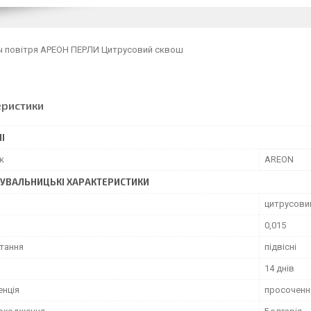
ч повітря АРЕОН ПЕРЛИ Цитрусовий сквош
еристики
І
к
AREON
УВАЛЬНИЦЬКІ ХАРАКТЕРИСТИКИ
цитрусови
0,015
тання
підвісні
14 днів
енція
просоченн