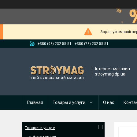
Зараз у компанії н
+380 (98) 232-55-51
+380 (73) 232-55-51
Інтернет магазин
stroymag.dp.ua
Главная
Товары и услуги
О нас
Конта
Товары и услуги
Автотовари