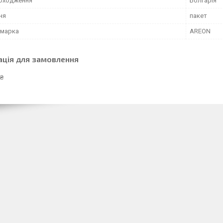
походження
Болгарія
ня
пакет
 марка
AREON
ація для замовлення
 ₴