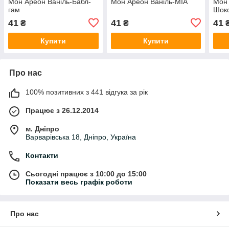
Мон Ареон Ваніль-Бабл-
Мон Ареон Ваніль-МІА
Мон 
гам
Шок
41
41
41
₴
₴
Купити
Купити
Про нас
100% позитивних з 441 відгука за рік
Працює з 26.12.2014
м. Дніпро
Варварівська 18, Дніпро, Україна
Контакти
Сьогодні працює з 10:00 до 15:00
Показати весь графік роботи
Про нас