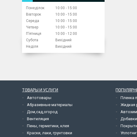
Понеділок
10:00
15:00
Вівторок
10:00
15:00
Середа
10:00
15:00
Четвер
10:00
15:00
Пʼятниця
10:00
12:00
Субота
Вихідний
Неділя
Вихідний
ТОВАРЫ И УСЛУГИ
ПОПУЛЯРН
Автотовары
Пленка 
Абразивные материалы
Жидкая р
Дом,сад,огород
Автохим
Вентиляция
Добавки
Пены, герметики, клея
Покрыти
Краски, лаки, грунтовки
Уплотни