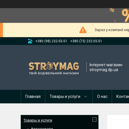
Зараз у компанії н
+380 (98) 232-55-51
+380 (73) 232-55-51
Інтернет магазин
stroymag.dp.ua
Главная
Товары и услуги
О нас
Конта
Товары и услуги
Автотовари