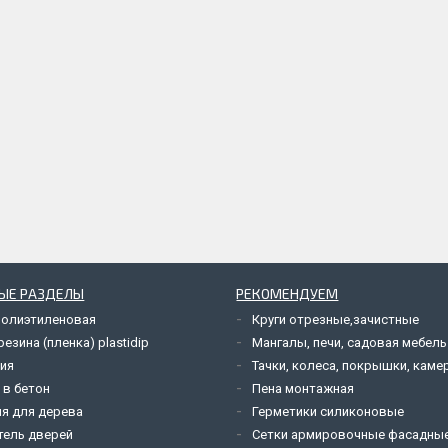
ЫЕ РАЗДЕЛЫ
РЕКОМЕНДУЕМ
полиэтиленовая
Круги отрезные,зачистные
езина (пленка) plastidip
Мангалы, печи, садовая мебель
ия
Тачки, колеса, покрышки, каме
 в бетон
Пена монтажная
я для дерева
Герметики силиконовые
тель дверей
Сетки армировочные фасадны