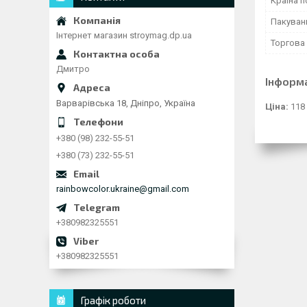
Країна 
Пакуван
Інтернет магазин stroymag.dp.ua
Торгова
Дмитро
Інформ
Варварівська 18, Дніпро, Україна
Ціна:
118
+380 (98) 232-55-51
+380 (73) 232-55-51
rainbowcolor.ukraine@gmail.com
+380982325551
+380982325551
Графік роботи