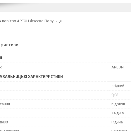
ч повітря АРЕОН Фреско Полуниця
еристики
І
к
AREON
УВАЛЬНИЦЬКІ ХАРАКТЕРИСТИКИ
ягідний
0,03
тання
підвісні
14 днів
енція
Рідина