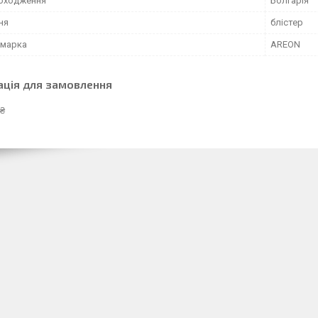
походження
Болгарія
ня
блістер
 марка
AREON
ація для замовлення
 ₴