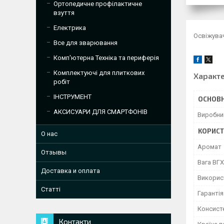
Ортопедичне профілактичне
взуття
Електрика
Освіжува
Все для зварювання
Комп'ютерна Техніка та периферія
Комплектуючі для плиткових
Характ
робіт
ІНСТРУМЕНТ
ОСНОВН
АКСИСУАРИ ДЛЯ СМАРТФОНІВ
Виробни
КОРИСТ
О нас
Аромат
Отзывы
Вага ВГХ
Доставка и оплата
Викорис
Статті
Гарантія
Консист
Контакти