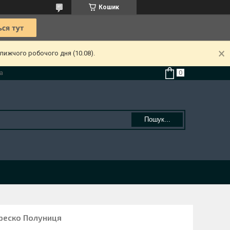
Кошик
лижчого робочого дня (10.08).
а
Пошук...
реско Полуниця