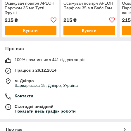
Освіжувач повітря АРЕОН
Освіжувач повітря АРЕОН
Осві
Парфюм 35 мл Тутті
Парфюм 35 мл Бабл Гам
Пар
Фрутті
вані
215
215
215
₴
₴
Купити
Купити
Про нас
100% позитивних з 441 відгука за рік
Працює з 26.12.2014
м. Дніпро
Варварівська 18, Дніпро, Україна
Контакти
Сьогодні вихідний
Показати весь графік роботи
Про нас