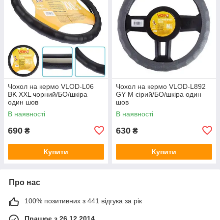
Чохол на кермо VLOD-L06
Чохол на кермо VLOD-L892
BK XXL чорний/БО/шкіра
GY M сірий/БО/шкіра один
один шов
шов
В наявності
В наявності
690
630
₴
₴
Купити
Купити
Про нас
100% позитивних з 441 відгука за рік
Працює з 26.12.2014