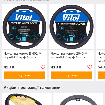
Чохол на кермо B 401 M
Чохол на кермо 2040 M
Чохо
чорн/БО/перф./шкіра
чорна/БО/перф./шкіра
L285
БО/
420
410
540
₴
₴
Купити
Купити
Акційні пропозиції та новинки