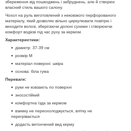
збереження від пошкоджень і забруднень, але й створює
власний стиль вашого салону.
Чохол на руль виготовлений з нековзкого перфорованого
матеріалу, який дозволяє вільно циркулювати повітрю і
виходити волозі, зберігаючи долоні сухими і створюючи
комфорт водієві під час руху за кермом.
Характеристики:
діаметр: 37-39 см
розмір M
матеріал поверхні: шкіра
основа: біла гума
Переваги:
руки не ковзають по поверхні
зносостійкий
комфортна їзда за кермом
взимку не переохолоджується, влітку не
перегрівається
додасть витончений вид керму