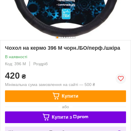
Чохол на кермо 396 M чорн./БО/перф./шкіра
В наявності
Код: 396 M
Роздріб
420
₴
Мінімальна сума замовлення на сайті — 500 ₴
Купити
або
Купити з