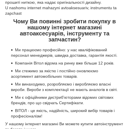
прошиті ниткою, яка надає оригінальності дизайну.
U nashomu internet mahazyni avtoaksesuariv, instrumentu ta
zapchast
Чому Ви повинні зробити покупку в
нашому інтернет магазині
автоаксесуарів, інструменту та
запчастин?
Ми працюємо професійно: у нас кваліфікований
персонал менеджерів, швидка доставка, гарантія якості.
Компанія Вітол відома на ринку вже більше 12 років.
Ми стежимо за якістю і постійно оновлюємо
асортимент автомобільних товарів.
Ми винаходимо, розробляємо і виробляємо власні
вироби. Вироби з комплектації не мають аналогів в світі.
Ми є офіційними дистриб'юторами відомих світових
брендів, про що свідчать Сертифікати.
ВІТОЛ - це якість, надійність, широкий вибір товарів і
професіоналізм!
У нашому інтернет магазині Ви можете купити автоінструмент