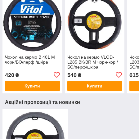
Чохол на кермо B 401 M
Чохол на кермо VLOD-
Чохо
чорн/БО/перф./шкіра
L285 BK/BR M чорн-кор./
L203
БО/перф/шкіра
БО/
420
540
615
₴
₴
Купити
Купити
Акційні пропозиції та новинки