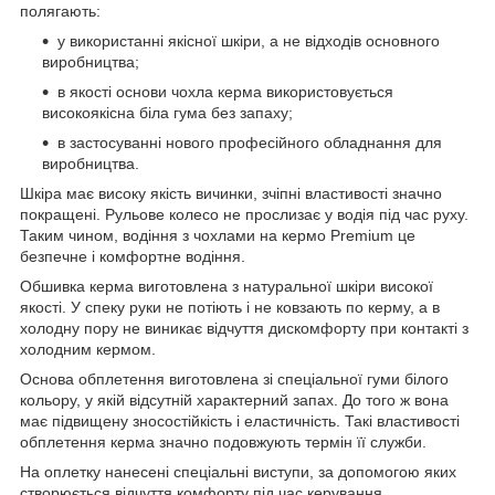
полягають:
у використанні якісної шкіри, а не відходів основного
виробництва;
в якості основи чохла керма використовується
високоякісна біла гума без запаху;
в застосуванні нового професійного обладнання для
виробництва.
Шкіра має високу якість вичинки, зчіпні властивості значно
покращені. Рульове колесо не прослизає у водія під час руху.
Таким чином, водіння з чохлами на кермо Premium це
безпечне і комфортне водіння.
Обшивка керма виготовлена з натуральної шкіри високої
якості. У спеку руки не потіють і не ковзають по керму, а в
холодну пору не виникає відчуття дискомфорту при контакті з
холодним кермом.
Основа обплетення виготовлена зі спеціальної гуми білого
кольору, у якій відсутній характерний запах. До того ж вона
має підвищену зносостійкість і еластичність. Такі властивості
обплетення керма значно подовжують термін її служби.
На оплетку нанесені спеціальні виступи, за допомогою яких
створюється відчуття комфорту під час керування