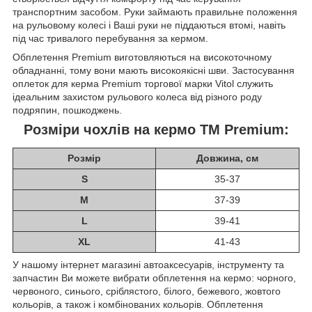
транспортним засобом. Руки займають правильне положення
на рульовому колесі і Ваші руки не піддаються втомі, навіть
під час тривалого перебування за кермом.
Обплетення Premium виготовляються на високоточному
обладнанні, тому вони мають високоякісні шви. Застосування
оплеток для керма Premium торгової марки Vitol служить
ідеальним захистом рульового колеса від різного роду
подряпин, пошкоджень.
Розміри чохлів на кермо TM Premium:
Розмір
Довжина, см
S
35-37
M
37-39
L
39-41
XL
41-43
У нашому інтернет магазині автоаксесуарів, інструменту та
запчастин Ви можете вибрати обплетення на кермо: чорного,
червоного, синього, сріблястого, білого, бежевого, жовтого
кольорів, а також і комбінованих кольорів. Обплетення