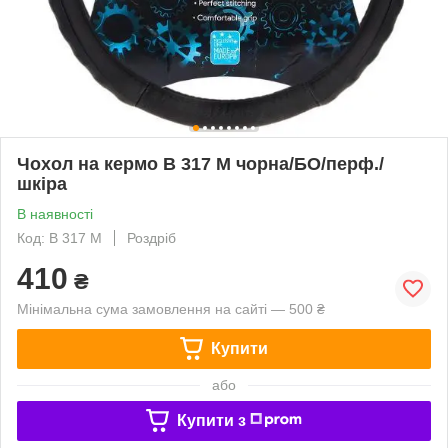
Чохол на кермо B 317 M чорна/БО/перф./
шкіра
В наявності
Код: B 317 M
Роздріб
410
₴
Мінімальна сума замовлення на сайті — 500 ₴
Купити
або
Купити з