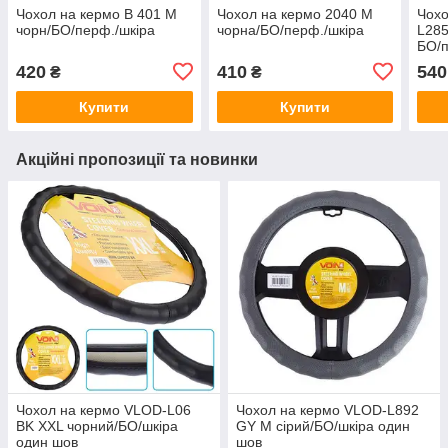
Чохол на кермо B 401 M
Чохол на кермо 2040 M
Чохо
чорн/БО/перф./шкіра
чорна/БО/перф./шкіра
L285
БО/
420
410
540
₴
₴
Купити
Купити
Акційні пропозиції та новинки
Чохол на кермо VLOD-L06
Чохол на кермо VLOD-L892
BK XXL чорний/БО/шкіра
GY M сірий/БО/шкіра один
один шов
шов