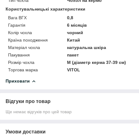
Тип чохла
Чохол на кермо
Користувальницькі характеристики
Вага ВГХ
0,8
Гарантія
6 місяців
Колір чохла
чорний
Країна походження
Китай
Матеріал чохла
натуральна шкіра
Пакування
пакет
Розмір чохла
M (діаметр керма 37-39 см)
Торгова марка
VITOL
Приховати
Відгуки про товар
Ще немає відгуків про цей товар
Умови доставки