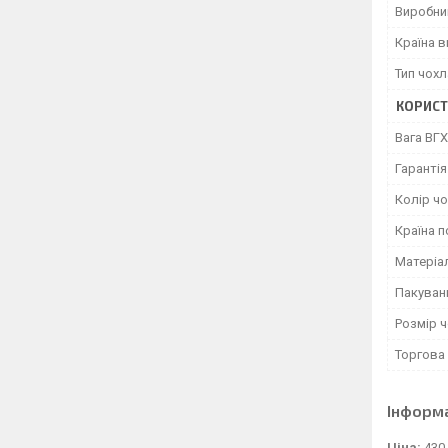
Виробни
Країна 
Тип чохл
КОРИСТ
Вага ВГХ
Гарантія
Колір ч
Країна 
Матеріа
Пакуван
Розмір 
Торгова
Інформ
Ціна:
430