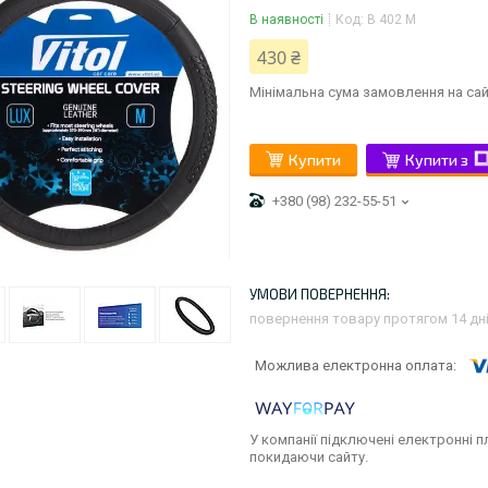
В наявності
Код:
B 402 M
430 ₴
Мінімальна сума замовлення на сай
Купити
Купити з
+380 (98) 232-55-51
повернення товару протягом 14 дн
У компанії підключені електронні п
покидаючи сайту.