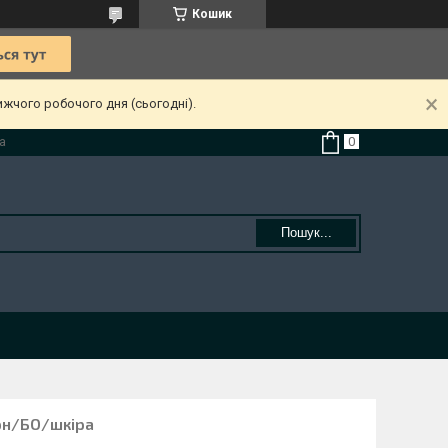
Кошик
ижчого робочого дня (сьогодні).
а
Пошук...
рн/БО/шкіра