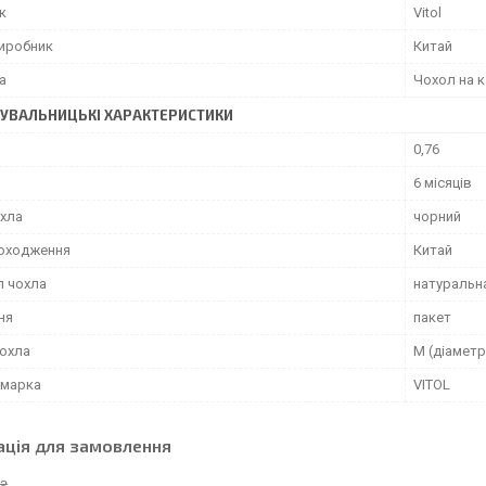
к
Vitol
виробник
Китай
а
Чохол на 
УВАЛЬНИЦЬКІ ХАРАКТЕРИСТИКИ
0,76
6 місяців
охла
чорний
походження
Китай
л чохла
натуральн
ня
пакет
чохла
M (діаметр
 марка
VITOL
ація для замовлення
 ₴