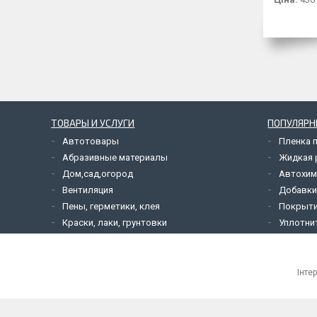
ТОВАРЫ И УСЛУГИ
ПОПУЛЯРН
Автотовары
Пленка 
Абразивные материалы
Жидкая р
Дом,сад,огород
Автохим
Вентиляция
Добавки
Пены, герметики, клея
Покрыти
Краски, лаки, грунтовки
Уплотни