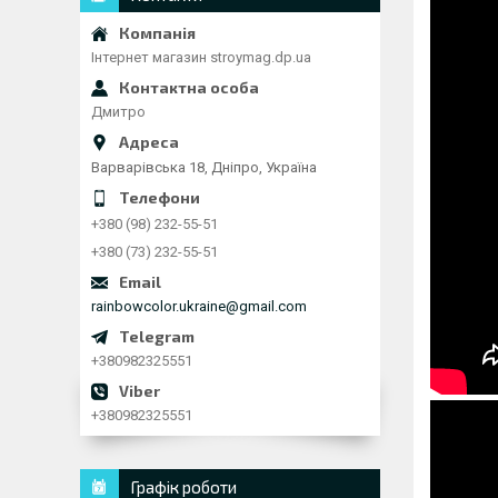
Інтернет магазин stroymag.dp.ua
Дмитро
Варварівська 18, Дніпро, Україна
+380 (98) 232-55-51
+380 (73) 232-55-51
rainbowcolor.ukraine@gmail.com
+380982325551
+380982325551
Графік роботи