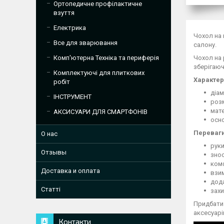
Ортопедичне профілактичне
взуття
Електрика
Чохол на 
Все для зварювання
салону.
Чохол на 
Комп'ютерна Техніка та периферія
зберігаюч
Комплектуючі для плиткових
Характер
робіт
діам
ІНСТРУМЕНТ
роз
мате
АКСИСУАРИ ДЛЯ СМАРТФОНІВ
осно
Переваги
О нас
руки
Отзывы
зно
ком
Доставка и оплата
взим
дод
Статті
захи
Придбати 
аксесуарі
Контакти