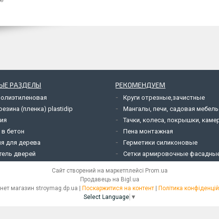
ЫЕ РАЗДЕЛЫ
РЕКОМЕНДУЕМ
полиэтиленовая
Круги отрезные,зачистные
езина (пленка) plastidip
Мангалы, печи, садовая мебель
ия
Тачки, колеса, покрышки, каме
 в бетон
Пена монтажная
я для дерева
Герметики силиконовые
тель дверей
Сетки армировочные фасадны
Сайт створений на маркетплейсі
Prom.ua
Продавець на Bigl.ua
Інтернет магазин stroymag.dp.ua |
Поскаржитися на контент
|
Політика конфіденцій
Select Language
▼