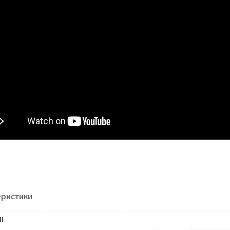
еристики
І