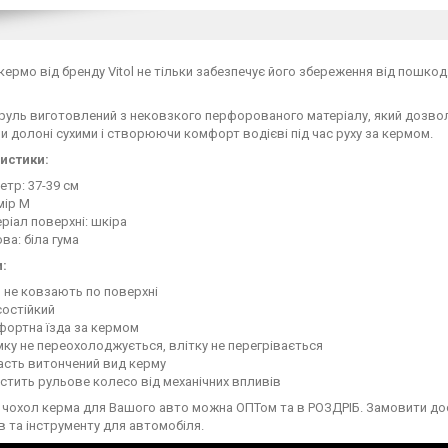
кермо від бренду Vitol не тільки забезпечує його збереження від пошко
руль виготовлений з нековзкого перфорованого матеріалу, який дозвол
и долоні сухими і створюючи комфорт водієві під час руху за кермом.
истики:
етр: 37-39 см
мір M
ріал поверхні: шкіра
ва: біла гума
:
 не ковзають по поверхні
состійкий
фортна їзда за кермом
ку не переохолоджується, влітку не перегрівається
асть витончений вид керму
стить рульове колесо від механічних впливів
чохол керма для Вашого авто можна ОПТом та в РОЗДРІБ. Замовити дост
в та інструменту для автомобіля.