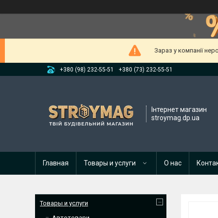
Зараз у компанії нер
+380 (98) 232-55-51
+380 (73) 232-55-51
Інтернет магазин
stroymag.dp.ua
Главная
Товары и услуги
О нас
Конта
Товары и услуги
Автотовари