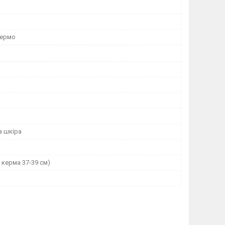
кермо
а шкіра
 керма 37-39 см)