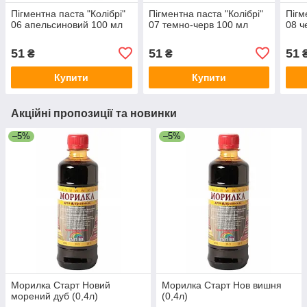
Пігментна паста "Колібрі"
Пігментна паста "Колібрі"
Пігм
06 апельсиновий 100 мл
07 темно-черв 100 мл
08 ч
51
51
51
₴
₴
Купити
Купити
Акційні пропозиції та новинки
–5%
–5%
Морилка Старт Новий
Морилка Старт Нов вишня
морений дуб (0,4л)
(0,4л)