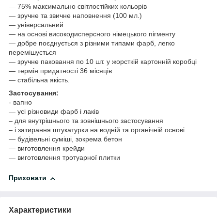
— 75% максимально світлостійких кольорів
— зручне та звичне наповнення (100 мл.)
— універсальний
— на основі високодисперсного німецького пігменту
— добре поєднується з різними типами фарб, легко
перемішується
— зручне паковання по 10 шт. у жорсткій картонній коробці
— термін придатності 36 місяців
— стабільна якість.
Застосування:
- вапно
— усі різновиди фарб і лаків
– для внутрішнього та зовнішнього застосування
– і затирання штукатурки на водній та органічній основі
— будівельні суміші, зокрема бетон
— виготовлення крейди
— виготовлення тротуарної плитки
Приховати
Характеристики