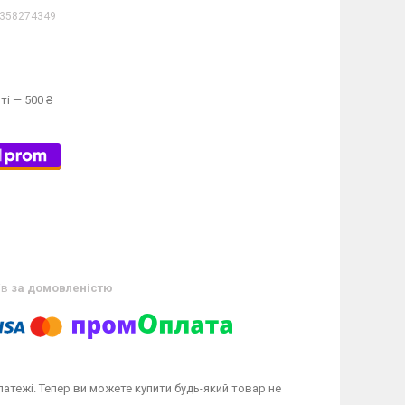
358274349
ті — 500 ₴
ів
за домовленістю
латежі. Тепер ви можете купити будь-який товар не