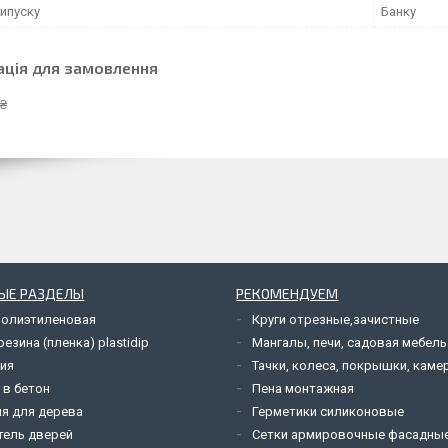
ипуску
Банку
ація для замовлення
 ₴
ЫЕ РАЗДЕЛЫ
РЕКОМЕНДУЕМ
полиэтиленовая
Круги отрезные,зачистные
езина (пленка) plastidip
Мангалы, печи, садовая мебель
ия
Тачки, колеса, покрышки, каме
 в бетон
Пена монтажная
я для дерева
Герметики силиконовые
тель дверей
Сетки армировочные фасадны