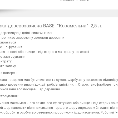
вка деревозахисна BASE "Корамельна" 2,5 л.
деревину від цвілі, синяви, гнилі
 проникає всередину волокон деревини
бирається
ує шліфування
ься на нові або очищені від старого матеріалу поверхні
до застосування
витрату
ого запаху
а поверхні:
на поверхня має бути чистою та сухою. Фарбувану поверхню відшліфув
 шар деревини внаслідок дії грибків, цвілі, гнилі. Старе лакофарбове п
йнований або посідав шар деревини.
стосування:
ання максимального захисного ефекту нові або очищені від старих покри
 шар наносити після висихання першого шару впродовж 2 годин і післ
ок обробити особливо ретельно, просочуючи їх до насичення. Робочий
і