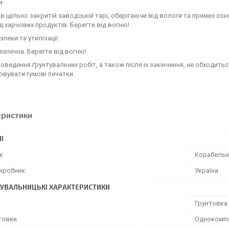
я:
 в щільно закритій заводській тарі, оберігаючи від вологи та прямих соня
д харчових продуктів. Берегти від вогню!
зпеки та утилізації:
печна. Берегти від вогню!
роведення ґрунтувальних робіт, а також після їх закінчення, не обходит
вувати гумові печатки.
еристики
І
к
Корабельн
виробник
Україна
УВАЛЬНИЦЬКІ ХАРАКТЕРИСТИКИ
Грунтовка
товки
Однокомпо