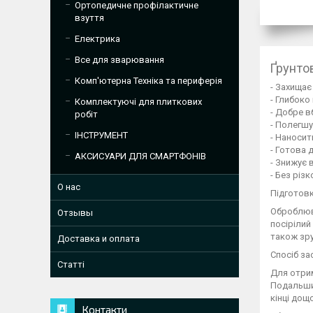
Ортопедичне профілактичне
взуття
Електрика
Все для зварювання
Ґрунто
Комп'ютерна Техніка та периферія
- Захищає 
- Глибоко
Комплектуючі для плиткових
- Добре в
робіт
- Полегш
ІНСТРУМЕНТ
- Наносит
- Готова 
АКСИСУАРИ ДЛЯ СМАРТФОНІВ
- Знижує 
- Без різк
О нас
Підготовк
Оброблюва
Отзывы
посірілий
також зру
Доставка и оплата
Спосіб за
Статті
Для отрим
Подальший
кінці дощ
Контакти