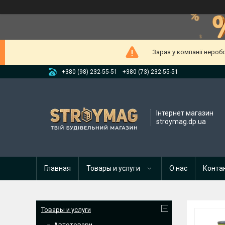
Зараз у компанії нероб
+380 (98) 232-55-51
+380 (73) 232-55-51
Інтернет магазин
stroymag.dp.ua
Главная
Товары и услуги
О нас
Конта
Товары и услуги
Автотовари