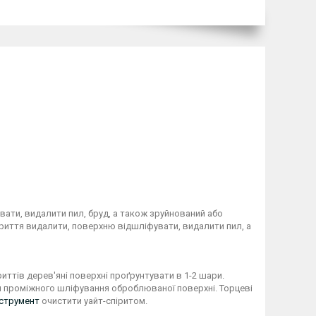
ати, видалити пил, бруд, а також зруйнований або
окриття видалити, поверхню відшліфувати, видалити пил, а
ттів дерев'яні поверхні проґрунтувати в 1-2 шари.
я проміжного шліфування оброблюваної поверхні. Торцеві
нструмент
очистити уайт-спіритом.