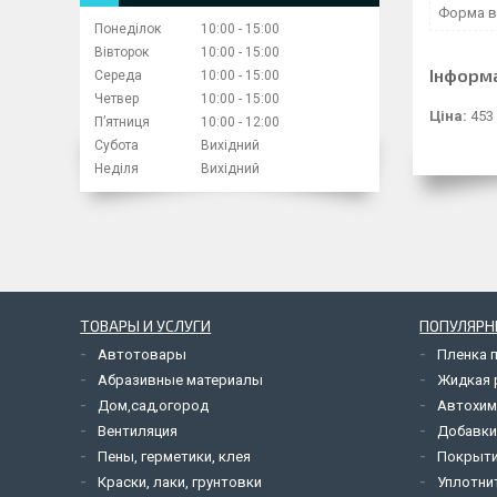
Форма в
Понеділок
10:00
15:00
Вівторок
10:00
15:00
Інформ
Середа
10:00
15:00
Четвер
10:00
15:00
Ціна:
453
Пʼятниця
10:00
12:00
Субота
Вихідний
Неділя
Вихідний
ТОВАРЫ И УСЛУГИ
ПОПУЛЯРН
Автотовары
Пленка 
Абразивные материалы
Жидкая р
Дом,сад,огород
Автохим
Вентиляция
Добавки
Пены, герметики, клея
Покрыти
Краски, лаки, грунтовки
Уплотни