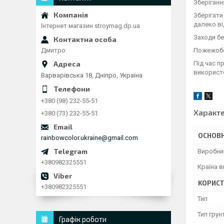
Зберіганн
Зберігати
далеко ві
Інтернет магазин stroymag.dp.ua
Заходи бе
Пожежобез
Дмитро
Під час п
використо
Варварівська 18, Дніпро, Україна
+380 (98) 232-55-51
Характ
+380 (73) 232-55-51
ОСНОВН
rainbowcolor.ukraine@gmail.com
Виробни
+380982325551
Країна 
КОРИСТ
+380982325551
Тип
Тип грун
Графік роботи