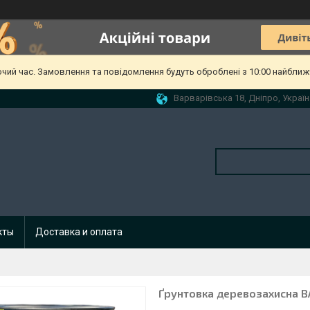
очий час. Замовлення та повідомлення будуть оброблені з 10:00 найближч
Варварівська 18, Дніпро, Україн
кты
Доставка и оплата
Ґрунтовка деревозахисна B