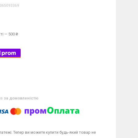
365093369
ті — 500 ₴
ів
за домовленістю
латежі. Тепер ви можете купити будь-який товар не