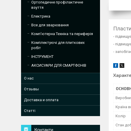
Ортопедичне профілактичне
взуття
Електрика
Все для зварювання
Пласти
Комп'ютерна Техніка та периферія
- підвищу
Комплектуючі для плиткових
- підвищу
робіт
- запобіга
ІНСТРУМЕНТ
АКСИСУАРИ ДЛЯ СМАРТФОНІВ
Характ
О нас
ОСНОВН
Отзывы
Виробни
Доставка и оплата
Країна 
Статті
Колір
Стан до
Контакти