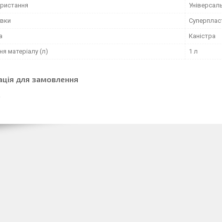
ористання
Універсал
авки
Суперплас
а
Каністра
я матеріалу (л)
1 л
ація для замовлення