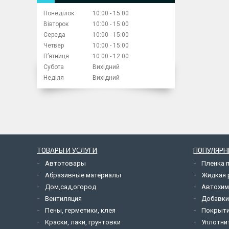
Понеділок
10:00
15:00
Вівторок
10:00
15:00
Середа
10:00
15:00
Четвер
10:00
15:00
Пʼятниця
10:00
12:00
Субота
Вихідний
Неділя
Вихідний
ТОВАРЫ И УСЛУГИ
ПОПУЛЯРН
Автотовары
Пленка 
Абразивные материалы
Жидкая р
Дом,сад,огород
Автохим
Вентиляция
Добавки
Пены, герметики, клея
Покрыти
Краски, лаки, грунтовки
Уплотни