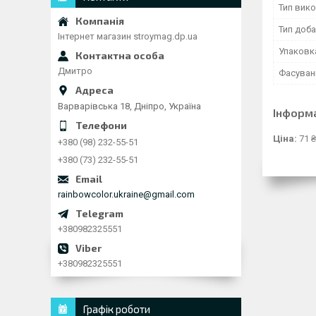
Тип вик
Тип доб
Інтернет магазин stroymag.dp.ua
Упаковк
Дмитро
Фасуванн
Варварівська 18, Дніпро, Україна
Інформ
Ціна:
71 ₴
+380 (98) 232-55-51
+380 (73) 232-55-51
rainbowcolor.ukraine@gmail.com
+380982325551
+380982325551
Графік роботи