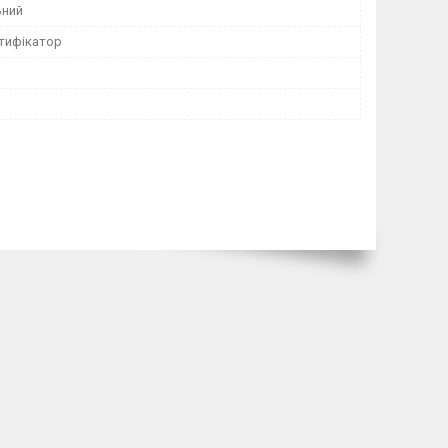
ьний
тифікатор