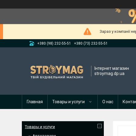
Зараз у компанії н
+380 (98) 232-55-51
+380 (73) 232-55-51
Інтернет магазин
stroymag.dp.ua
Главная
Товары и услуги
О нас
Конта
Товары и услуги
Автотовари