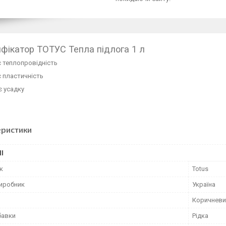
фікатор ТОТУС Тепла підлога 1 л
є теплопровідність
є пластичність
є усадку
еристики
І
к
Totus
виробник
Україна
Коричневи
бавки
Рідка