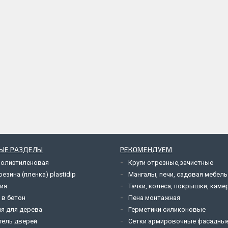
ЫЕ РАЗДЕЛЫ
РЕКОМЕНДУЕМ
полиэтиленовая
Круги отрезные,зачистные
езина (пленка) plastidip
Мангалы, печи, садовая мебель
ия
Тачки, колеса, покрышки, каме
 в бетон
Пена монтажная
я для дерева
Герметики силиконовые
тель дверей
Сетки армировочные фасадны