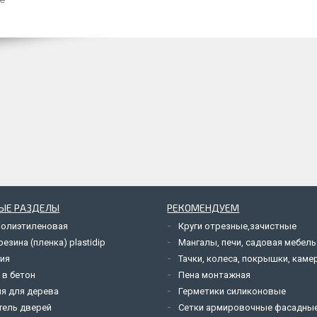
ЫЕ РАЗДЕЛЫ
РЕКОМЕНДУЕМ
полиэтиленовая
Круги отрезные,зачистные
езина (пленка) plastidip
Мангалы, печи, садовая мебель
ия
Тачки, колеса, покрышки, каме
 в бетон
Пена монтажная
я для дерева
Герметики силиконовые
тель дверей
Сетки армировочные фасадны