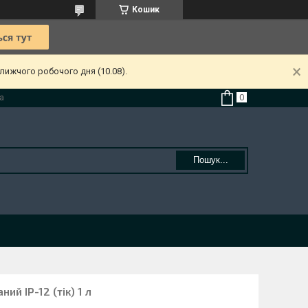
Кошик
лижчого робочого дня (10.08).
а
Пошук...
ий ІР-12 (тік) 1 л