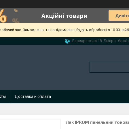
еробочий час. Замовлення та повідомлення будуть оброблені з 10:00 найб
Варварівська 18, Дніпро, Україн
кты
Доставка и оплата
Лак ІРКОМ панельний тонован