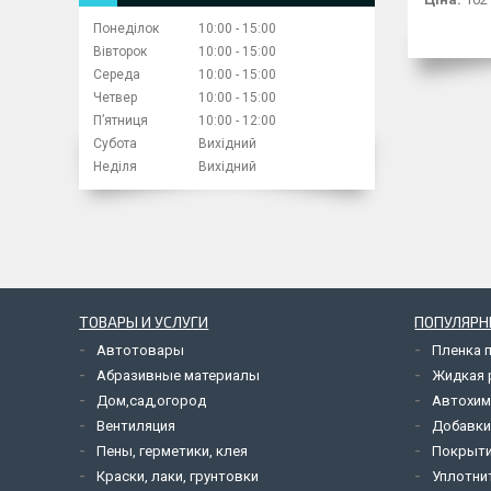
Понеділок
10:00
15:00
Вівторок
10:00
15:00
Середа
10:00
15:00
Четвер
10:00
15:00
Пʼятниця
10:00
12:00
Субота
Вихідний
Неділя
Вихідний
ТОВАРЫ И УСЛУГИ
ПОПУЛЯРН
Автотовары
Пленка 
Абразивные материалы
Жидкая р
Дом,сад,огород
Автохим
Вентиляция
Добавки
Пены, герметики, клея
Покрыти
Краски, лаки, грунтовки
Уплотни