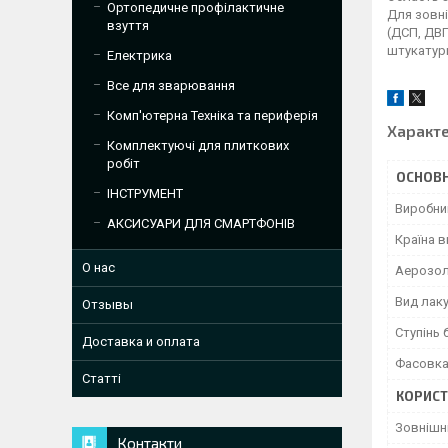
Ортопедичне профілактичне
Для зовні
взуття
(ДСП, ДВП
штукатурк
Електрика
Все для зварювання
Комп'ютерна Техніка та периферія
Характ
Комплектуючі для плиткових
робіт
ОСНОВН
ІНСТРУМЕНТ
Виробни
АКСИСУАРИ ДЛЯ СМАРТФОНІВ
Країна 
О нас
Аерозо
Вид лак
Отзывы
Ступінь 
Доставка и оплата
Фасовка
Статті
КОРИСТ
Зовнішн
Контакти