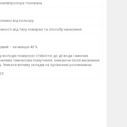
 напівпрозора тонована
залежно від кольору
ежності від типу поверхні та способу нанесення
евий – не менше 40 %
у володіє помірною стійкістю до дії води і миючих
ожливе тимчасове помутніння, зникаюче після висихання
у. Уникати впливу складів на органічних розчинниках.
25