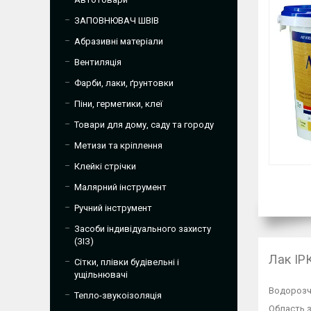
ЗАПОВНЮВАЧ ШВІВ
Абразивні матеріали
Вентиляція
Фарби, лаки, ґрунтовки
Піни, герметики, клеї
Товари для дому, саду та городу
Метизи та кріплення
Клейкі стрічки
Малярний інструмент
Ручний інструмент
Засоби індивідуального захисту
(ЗІЗ)
Лак ІР
Сітки, плівки будівельні і
ущільнювачі
Водорозч
Тепло-звукоізоляція
Область 