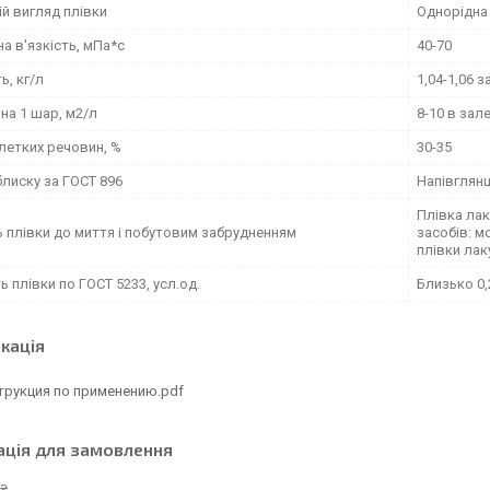
й вигляд плівки
Однорідна
а в'язкість, мПа*с
40-70
ь, кг/л
1,04-1,06 
на 1 шар, м2/л
8-10 в зал
летких речовин, %
30-35
блиску за ГОСТ 896
Напівглянц
Плівка лак
ь плівки до миття і побутовим забрудненням
засобів: м
плівки лак
ь плівки по ГОСТ 5233, усл.од.
Близько 0,
кація
трукция по применению.pdf
ація для замовлення
 ₴