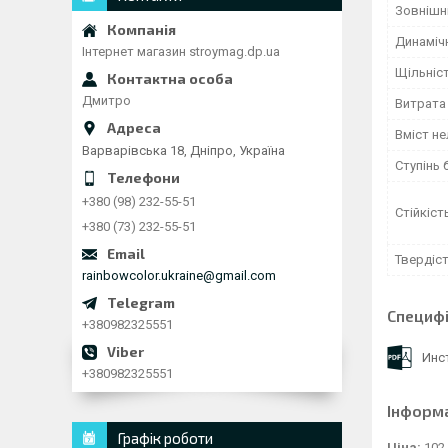
Зовнішні
Динамічн
Інтернет магазин stroymag.dp.ua
Щільніст
Дмитро
Витрата 
Вміст не
Варварівська 18, Дніпро, Україна
Ступінь 
+380 (98) 232-55-51
Стійкіст
+380 (73) 232-55-51
Твердіст
rainbowcolor.ukraine@gmail.com
Специфі
+380982325551
Инс
+380982325551
Інформ
Графік роботи
Ціна:
102