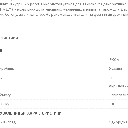
шніх і внутрішніх робіт. Використовується для захисної та декоративної 
, МДФ), не схильних до інтенсивних механічних впливів, а також для ф
и, бетону, цегли, шпалер. Не рекомендується для лакування дверей і вік
еристики
І
к
ІРКОМ
виробник
Україна
ль
Ні
у
Акрилови
блиску
Напівглян
 лаку
1 л
УВАЛЬНИЦЬКІ ХАРАКТЕРИСТИКИ
ій вигляд
Однорідна