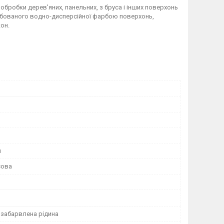
обробки дерев'яних, панельних, з бруса і інших поверхонь
арбованого водно-дисперсійної фарбою поверхонь,
он.
й
сова
 забарвлена рідина