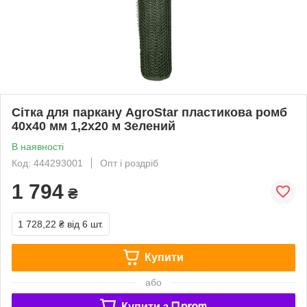
Сітка для паркану AgroStar пластикова ромб
40x40 мм 1,2x20 м Зелений
В наявності
Код: 444293001
Опт і роздріб
1 794
₴
1 728,22 ₴
від 6 шт.
Купити
або
Купити з