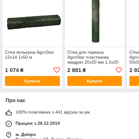
Сітка вольєрна AgroStar
Сітка для паркану
Сітк
12х14 1x50 м
AgroStar пластикова
Agro
квадрат 20x20 мм 1,5x20
50x5
м Зелений
Зел
1 074
2 881
2 9
₴
₴
Купити
Купити
Про нас
100% позитивних з 441 відгука за рік
Працює з 26.12.2014
м. Дніпро