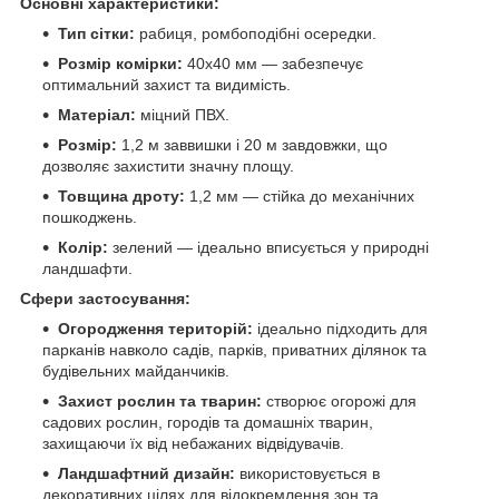
Основні характеристики:
Тип сітки:
рабиця, ромбоподібні осередки.
Розмір комірки:
40x40 мм — забезпечує
оптимальний захист та видимість.
Матеріал:
міцний ПВХ.
Розмір:
1,2 м заввишки і 20 м завдовжки, що
дозволяє захистити значну площу.
Товщина дроту:
1,2 мм — стійка до механічних
пошкоджень.
Колір:
зелений — ідеально вписується у природні
ландшафти.
Сфери застосування:
Огородження територій:
ідеально підходить для
парканів навколо садів, парків, приватних ділянок та
будівельних майданчиків.
Захист рослин та тварин:
створює огорожі для
садових рослин, городів та домашніх тварин,
захищаючи їх від небажаних відвідувачів.
Ландшафтний дизайн:
використовується в
декоративних цілях для відокремлення зон та