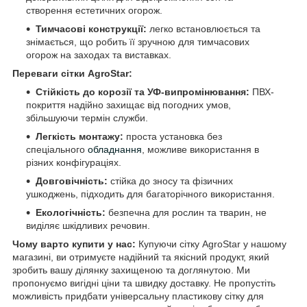
створення естетичних огорож.
Тимчасові конструкції:
легко встановлюється та
знімається, що робить її зручною для тимчасових
огорож на заходах та виставках.
Переваги сітки AgroStar:
Стійкість до корозії та УФ-випромінювання:
ПВХ-
покриття надійно захищає від погодних умов,
збільшуючи термін служби.
Легкість монтажу:
проста установка без
спеціального
обладнання
, можливе використання в
різних конфігураціях.
Довговічність:
стійка до зносу та фізичних
ушкоджень, підходить для багаторічного використання.
Екологічність:
безпечна для рослин та тварин, не
виділяє шкідливих речовин.
Чому варто купити у нас:
Купуючи сітку AgroStar у нашому
магазині, ви отримуєте надійний та якісний продукт, який
зробить вашу ділянку захищеною та доглянутою. Ми
пропонуємо вигідні ціни та швидку доставку. Не пропустіть
можливість придбати універсальну пластикову сітку для