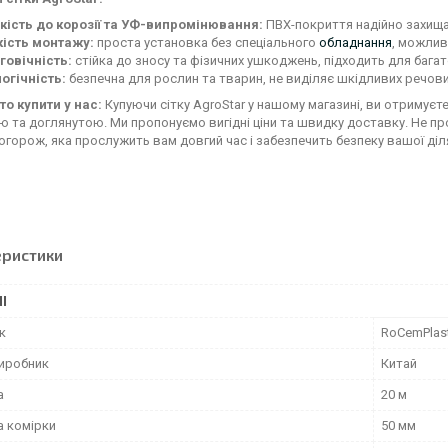
йкість до корозії та УФ-випромінювання:
ПВХ-покриття надійно захища
кість монтажу:
проста установка без спеціального
обладнання
, можлив
говічність:
стійка до зносу та фізичних ушкоджень, підходить для бага
огічність:
безпечна для рослин та тварин, не виділяє шкідливих речови
то купити у нас:
Купуючи сітку AgroStar у нашому магазині, ви отримуєте
 та доглянутою. Ми пропонуємо вигідні ціни та швидку доставку. Не п
 огорож, яка прослужить вам довгий час і забезпечить безпеку вашої діл
еристики
І
к
RoCemPlast
виробник
Китай
а
20 м
 комірки
50 мм