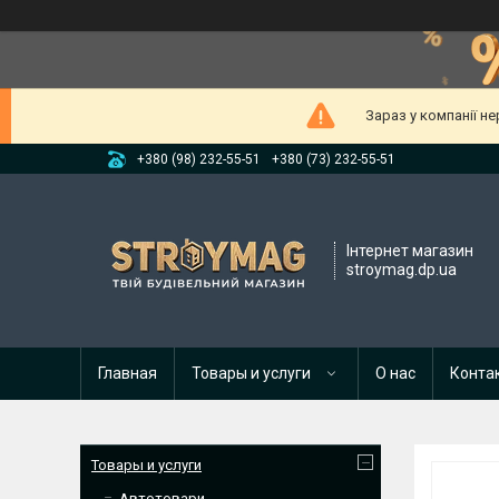
Зараз у компанії н
+380 (98) 232-55-51
+380 (73) 232-55-51
Інтернет магазин
stroymag.dp.ua
Главная
Товары и услуги
О нас
Конта
Товары и услуги
Автотовари