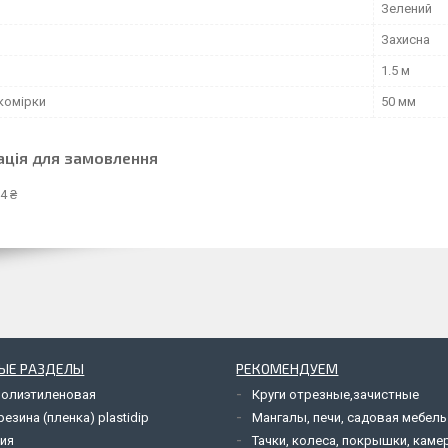
Зелений
и
Захисна
1.5 м
комірки
50 мм
ація для замовлення
4 ₴
ЫЕ РАЗДЕЛЫ
РЕКОМЕНДУЕМ
полиэтиленовая
Круги отрезные,зачистные
езина (пленка) plastidip
Мангалы, печи, садовая мебель
ия
Тачки, колеса, покрышки, каме