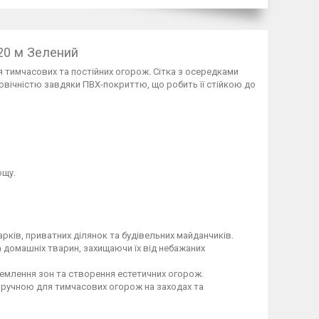
x20 м Зелений
 тимчасових та постійних огорож. Сітка з осередками
овічністю завдяки ПВХ-покриттю, що робить її стійкою до
ощу.
арків, приватних ділянок та будівельних майданчиків.
 домашніх тварин, захищаючи їх від небажаних
емлення зон та створення естетичних огорож.
 зручною для тимчасових огорож на заходах та