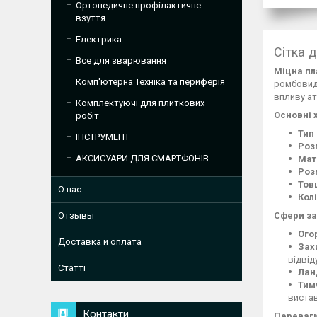
Ортопедичне профілактичне
взуття
Електрика
Сітка 
Все для зварювання
Міцна пл
Комп'ютерна Техніка та периферія
ромбовидн
впливу ат
Комплектуючі для плиткових
Основні 
робіт
Тип 
ІНСТРУМЕНТ
Роз
АКСИСУАРИ ДЛЯ СМАРТФОНІВ
Мат
Роз
Тов
О нас
Колі
Сфери за
Отзывы
Ого
Доставка и оплата
Зах
відвід
Статті
Лан
Тим
вистав
Контакти
Переваги