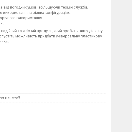
є від погодних умов, збільшуючи термін служби.
е використання в різних конфігураціях.
торічного використання.
н.
 надійний та якісний продукт, який зробить вашу ділянку
ропустіть можливість придбати універсальну пластикову
янки!
er Baustoff