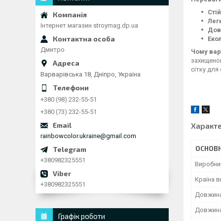
Сті
Лег
Інтернет магазин stroymag.dp.ua
Дов
Екол
Дмитро
Чому вар
захищеною
сітку для
Варварівська 18, Дніпро, Україна
+380 (98) 232-55-51
+380 (73) 232-55-51
Характ
rainbowcolor.ukraine@gmail.com
ОСНОВН
+380982325551
Виробни
Країна 
+380982325551
Довжин
Довжина
Графік роботи