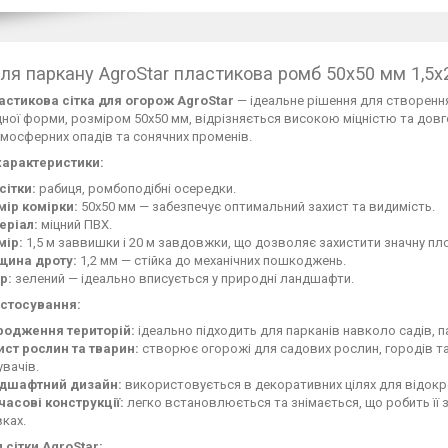
для паркану AgroStar пластикова ромб 50x50 мм 1,5
астикова сітка для огорож AgroStar
— ідеальне рішення для створення
ої форми, розміром 50x50 мм, відрізняється високою міцністю та довг
мосферних опадів та сонячних променів.
характеристики:
сітки:
рабиця, ромбоподібні осередки.
мір комірки:
50x50 мм — забезпечує оптимальний захист та видимість.
еріал:
міцний ПВХ.
мір:
1,5 м заввишки і 20 м завдовжки, що дозволяє захистити значну пл
щина дроту:
1,2 мм — стійка до механічних пошкоджень.
р:
зелений — ідеально вписується у природні ландшафти.
стосування:
родження територій:
ідеально підходить для парканів навколо садів, п
ист рослин та тварин:
створює огорожі для садових рослин, городів та
увачів.
дшафтний дизайн:
використовується в декоративних цілях для відокр
часові конструкції:
легко встановлюється та знімається, що робить її
ках.
 сітки AgroStar: