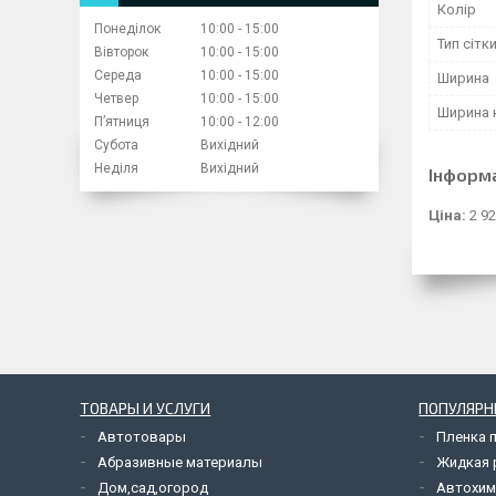
Колір
Понеділок
10:00
15:00
Тип сітк
Вівторок
10:00
15:00
Середа
10:00
15:00
Ширина
Четвер
10:00
15:00
Ширина 
Пʼятниця
10:00
12:00
Субота
Вихідний
Неділя
Вихідний
Інформ
Ціна:
2 92
ТОВАРЫ И УСЛУГИ
ПОПУЛЯРН
Автотовары
Пленка 
Абразивные материалы
Жидкая р
Дом,сад,огород
Автохим