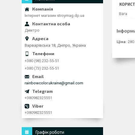
КОРИСТ
Вага
Інтернет магазин stroymag.dp.ua
Інформ
Дмитро
Ціна:
280
Варварівська 18, Дніпро, Україна
+380 (98) 232-55-51
+380 (73) 232-55-51
rainbowcolor.ukraine@gmail.com
+380982325551
+380982325551
Графік роботи