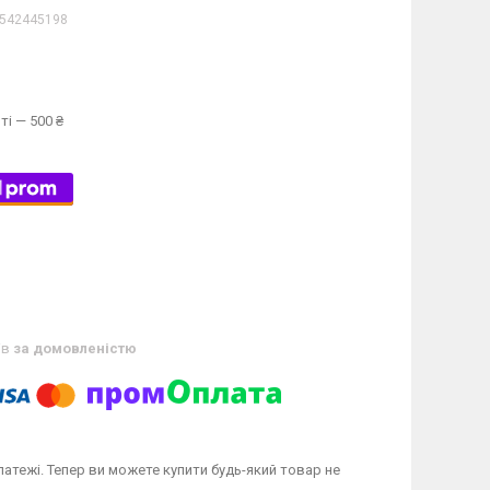
542445198
ті — 500 ₴
ів
за домовленістю
латежі. Тепер ви можете купити будь-який товар не