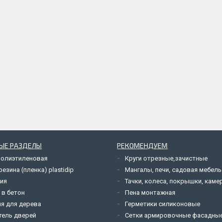
ЫЕ РАЗДЕЛЫ
РЕКОМЕНДУЕМ
полиэтиленовая
Круги отрезные,зачистные
езина (пленка) plastidip
Мангалы, печи, садовая мебель
ия
Тачки, колеса, покрышки, каме
 в бетон
Пена монтажная
я для дерева
Герметики силиконовые
тель дверей
Сетки армировочные фасадны