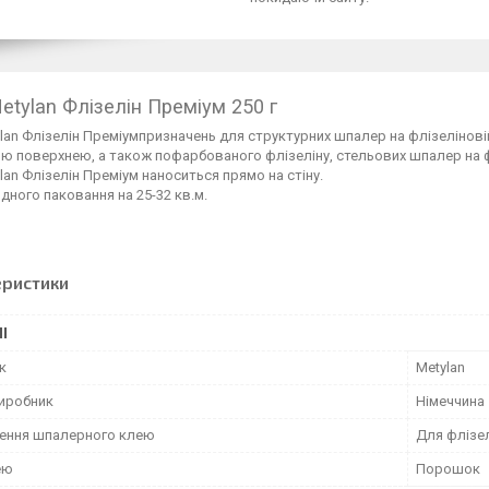
etylan Флізелін Преміум 250 г
lan Флізелін Преміумпризначень для структурних шпалер на флізеліновій
 поверхнею, а також пофарбованого флізеліну, стельових шпалер на фл
lan Флізелін Преміум наноситься прямо на стіну.
дного паковання на 25-32 кв.м.
еристики
І
к
Metylan
виробник
Німеччина
ення шпалерного клею
Для флізе
ею
Порошок