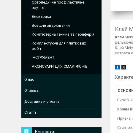
Ортопедичне профілактичне
взуття
Електрика
Все для зварювання
Клей M
Комп'ютерна Техніка та периферія
Клей
Mety
рельєфною
Комплектуючі для плиткових
Клей Mety
робіт
Витрата о
ІНСТРУМЕНТ
АКСИСУАРИ ДЛЯ СМАРТФОНІВ
Характ
О нас
ОСНОВН
Отзывы
Виробни
Доставка и оплата
Країна 
Статті
Признач
Стан кл
Контакти