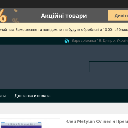
очий час. Замовлення та повідомлення будуть оброблені з 10:00 найближч
Варварівська 18, Дніпро, Україн
кты
Доставка и оплата
Клей Metylan Флізелін Прем