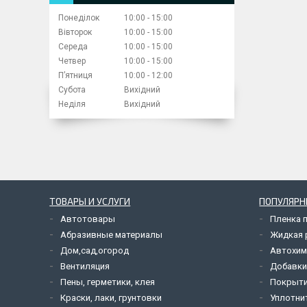
Понеділок
10:00
15:00
Вівторок
10:00
15:00
Середа
10:00
15:00
Четвер
10:00
15:00
Пʼятниця
10:00
12:00
Субота
Вихідний
Неділя
Вихідний
ТОВАРЫ И УСЛУГИ
ПОПУЛЯРН
Автотовары
Пленка 
Абразивные материалы
Жидкая р
Дом,сад,огород
Автохим
Вентиляция
Добавки
Пены, герметики, клея
Покрыти
Краски, лаки, грунтовки
Уплотни