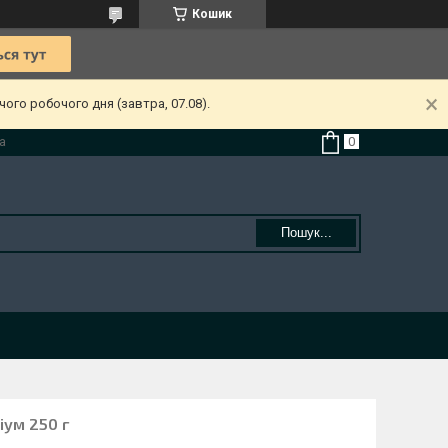
Кошик
ого робочого дня (завтра, 07.08).
а
Пошук...
іум 250 г