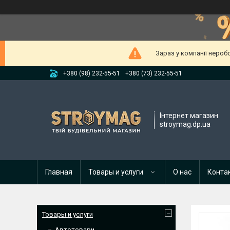
Зараз у компанії нероб
+380 (98) 232-55-51
+380 (73) 232-55-51
Інтернет магазин
stroymag.dp.ua
Главная
Товары и услуги
О нас
Конта
Товары и услуги
Автотовари