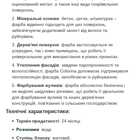
оцинкований метал, а також інші види покрівельних
поверхонь.
Мінеральні основи
: бетон, цегла, штукатурка –
фарба відмінно підходить для цих поверхонь,
забезпечуючи додатковий захист від вологи та
руйнувань.
Дерев'яні поверхні
: фарба застосовується як
усередині, так і зовні приміщень, що робить її
універсальною для використання в різних проектах.
Утеплення фасадів
: завдяки паропроникності та
вологостійкості, фарба Colorina допомагає підтримувати
теплоізоляцію фасадів, запобігаючи їх руйнуванню.
Фарбування вуликів
: фарба абсолютно безпечна і
не виділяє шкідливих речовин, що робить її ідеальною
для фарбування вуликів та інших дерев'яних
конструкцій, пов'язаних із сільським господарством.
Технічні характеристики:
Термін придатності
: 24 місяці.
Розчинник
: вода.
Ступінь блиску
: матовий.