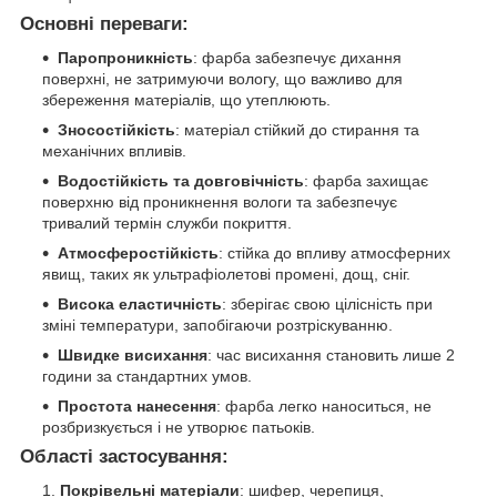
Основні переваги:
Паропроникність
: фарба забезпечує дихання
поверхні, не затримуючи вологу, що важливо для
збереження матеріалів, що утеплюють.
Зносостійкість
: матеріал стійкий до стирання та
механічних впливів.
Водостійкість та довговічність
: фарба захищає
поверхню від проникнення вологи та забезпечує
тривалий термін служби покриття.
Атмосферостійкість
: стійка до впливу атмосферних
явищ, таких як ультрафіолетові промені, дощ, сніг.
Висока еластичність
: зберігає свою цілісність при
зміні температури, запобігаючи розтріскуванню.
Швидке висихання
: час висихання становить лише 2
години за стандартних умов.
Простота нанесення
: фарба легко наноситься, не
розбризкується і не утворює патьоків.
Області застосування:
Покрівельні матеріали
: шифер, черепиця,