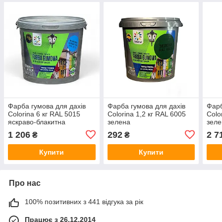
Фарба гумова для дахів
Фарба гумова для дахів
Фарб
Colorina 6 кг RAL 5015
Colorina 1,2 кг RAL 6005
Colo
яскраво-блакитна
зелена
зеле
1 206
292
2 7
₴
₴
Купити
Купити
Про нас
100% позитивних з 441 відгука за рік
Працює з 26.12.2014