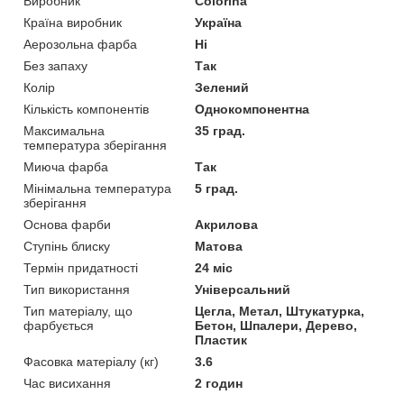
Виробник
Colorina
Країна виробник
Україна
Аерозольна фарба
Ні
Без запаху
Так
Колір
Зелений
Кількість компонентів
Однокомпонентна
Максимальна
35 град.
температура зберігання
Миюча фарба
Так
Мінімальна температура
5 град.
зберігання
Основа фарби
Акрилова
Ступінь блиску
Матова
Термін придатності
24 міс
Тип використання
Універсальний
Тип матеріалу, що
Цегла, Метал, Штукатурка,
фарбується
Бетон, Шпалери, Дерево,
Пластик
Фасовка матеріалу (кг)
3.6
Час висихання
2 годин