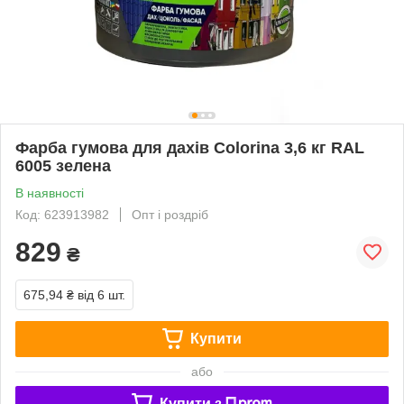
Фарба гумова для дахів Colorina 3,6 кг RAL
6005 зелена
В наявності
Код: 623913982
Опт і роздріб
829
₴
675,94 ₴
від 6 шт.
Купити
або
Купити з