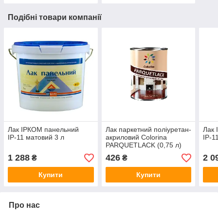
Подібні товари компанії
Лак ІРКОМ панельний
Лак паркетний поліуретан-
Лак 
ІР-11 матовий 3 л
акриловий Colorina
ІР-1
PARQUETLACK (0,75 л)
(шовковисто-матовий)
1 288
426
2 0
₴
₴
Купити
Купити
Про нас