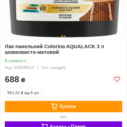
Лак панельний Colorina AQUALACK 3 л
шовковисто-матовий
В наявності
Код: 636598615
Опт і роздріб
688
₴
561,61 ₴
від 6 шт.
Купити
або
Купити з