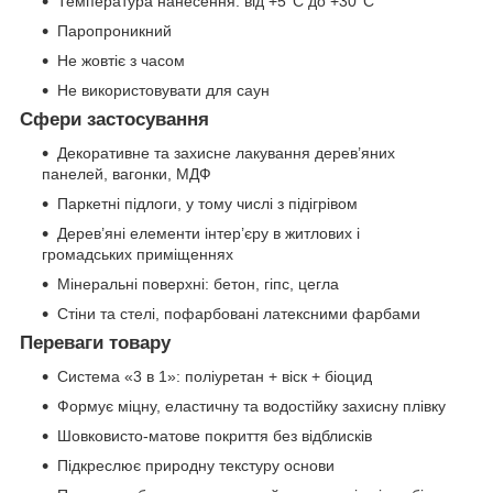
Температура нанесення: від +5°C до +30°C
Паропроникний
Не жовтіє з часом
Не використовувати для саун
Сфери застосування
Декоративне та захисне лакування дерев’яних
панелей, вагонки, МДФ
Паркетні підлоги, у тому числі з підігрівом
Дерев’яні елементи інтер’єру в житлових і
громадських приміщеннях
Мінеральні поверхні: бетон, гіпс, цегла
Стіни та стелі, пофарбовані латексними фарбами
Переваги товару
Система «3 в 1»: поліуретан + віск + біоцид
Формує міцну, еластичну та водостійку захисну плівку
Шовковисто-матове покриття без відблисків
Підкреслює природну текстуру основи