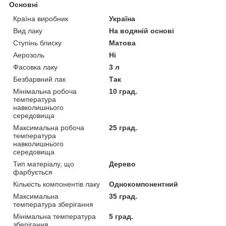
Основні
Країна виробник
Україна
Вид лаку
На водяній основі
Ступінь блиску
Матова
Аерозоль
Ні
Фасовка лаку
3 л
Безбарвний лак
Так
Мінімальна робоча
10 град.
температура
навколишнього
середовища
Максимальна робоча
25 град.
температура
навколишнього
середовища
Тип матеріалу, що
Дерево
фарбується
Кількість компонентів лаку
Однокомпонентний
Максимальна
35 град.
температура зберігання
Мінімальна температура
5 град.
зберігання