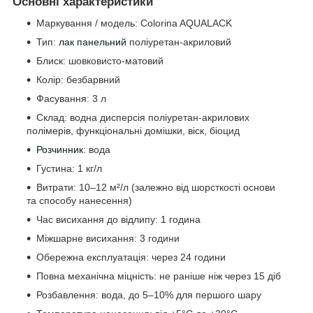
Основні характеристики
Маркування / модель: Colorina AQUALACK
Тип:
лак панельний
поліуретан-акриловий
Блиск: шовковисто-матовий
Колір: безбарвний
Фасування: 3 л
Склад: водна дисперсія поліуретан-акрилових
полімерів, функціональні домішки, віск, біоцид
Розчинник
: вода
Густина: 1 кг/л
Витрати: 10–12 м²/л (залежно від шорсткості основи
та способу нанесення)
Час висихання до відлипу: 1 година
Міжшарне висихання: 3 години
Обережна експлуатація: через 24 години
Повна механічна міцність: не раніше ніж через 15 діб
Розбавлення: вода, до 5–10% для першого шару