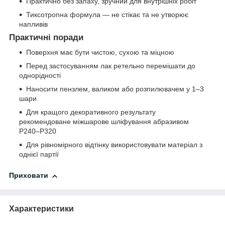
Практично без запаху, зручний для внутрішніх робіт
Тиксотропна формула — не стікає та не утворює
напливів
Практичні поради
Поверхня має бути чистою, сухою та міцною
Перед застосуванням лак ретельно перемішати до
однорідності
Наносити пензлем, валиком або розпилювачем у 1–3
шари
Для кращого декоративного результату
рекомендоване міжшарове шліфування абразивом
P240–P320
Для рівномірного відтінку використовувати матеріал з
однієї партії
Приховати
Характеристики