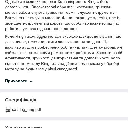
Однією з важливих переваг Кола відрізного Ring є його
довговічність. Високотверді абразивні частинки, зрізуючи
метал, забезпечують тривалий термін служби інструменту.
Бакелітова сполучна маса не тільки покращує адгезію, але й
захищає інструмент від корозії, що особливо важливо під час
роботи в умовах підвищеної вологості.
Коло Ring також відрізняється високою швидкістю різання, що
дозволяє суттєво скоротити час виконання завдань. Це
важливо як для професійних робітників, так і для аматорів, які
займаються домашніми ремонтними роботами. Завдяки своїй
ефективності, зручності у використанні та довговічності, Коло
відрізне по металу Ring стає надійним помічником у обробці
металу на будь-якому рівні складності.
Приховати
Специфікація
catalog_ring.pdf
Характеристики