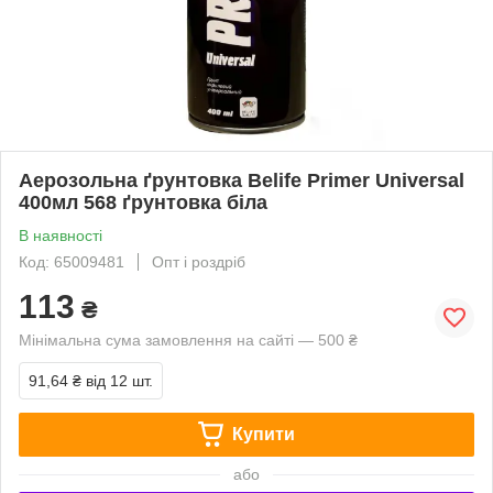
Аерозольна ґрунтовка Belife Primer Universal
400мл 568 ґрунтовка біла
В наявності
Код: 65009481
Опт і роздріб
113
₴
Мінімальна сума замовлення на сайті — 500 ₴
91,64 ₴
від 12 шт.
Купити
або