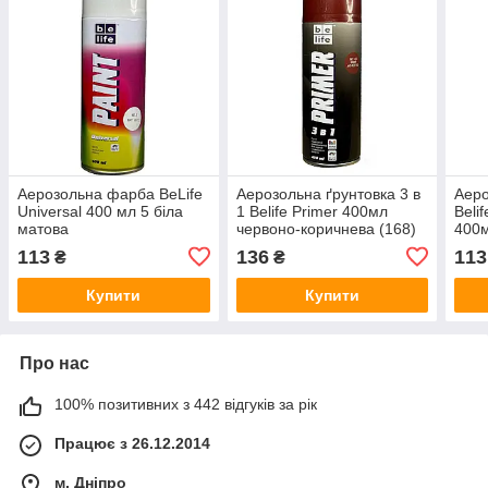
Аерозольна фарба BeLife
Аерозольна ґрунтовка 3 в
Аеро
Universal 400 мл 5 біла
1 Belife Primer 400мл
Beli
матова
червоно-коричнева (168)
400м
113
136
113
₴
₴
Купити
Купити
Про нас
100% позитивних з 442 відгуків за рік
Працює з 26.12.2014
м. Дніпро