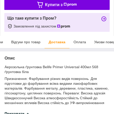
Купити з
Що таке купити з Пром?
Замовлення під захистом
ки
Відгуки про товар
Доставка
Оплата
Умови пове
Опис
Аерозольна ґрунтовка Belife Primer Universal 400мл 568
ґрунтовка біла
Призначення: Фарбування різних видів поверхонь. Для
підготовки до фарбування всіма видами лакофарбових
матеріалів. Фарбування металу, деревини, пластика, каменю,
гіпсокартону, цегляних поверхонь. Переваги: Висока адгезія
Швидкосохнучий Висока атмосферостійкість Стійкий до
механічних впливів Висока стійкість до УФ-випромінювання
Приховати