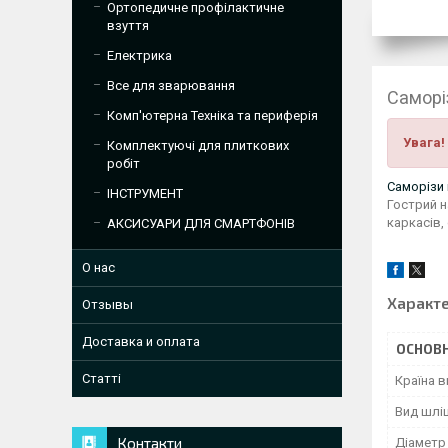
Ортопедичне профілактичне
взуття
Електрика
Все для зварювання
Саморі
Комп'ютерна Техніка та периферія
Увага!
Комплектуючі для плиткових
робіт
Саморізи 
ІНСТРУМЕНТ
Гострий н
каркасів,
АКСИСУАРИ ДЛЯ СМАРТФОНІВ
О нас
Характ
Отзывы
Доставка и оплата
ОСНОВН
Статті
Країна 
Вид шлі
Контакти
Діаметр