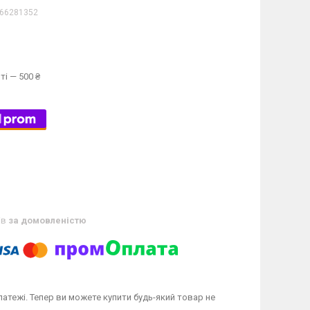
66281352
ті — 500 ₴
ів
за домовленістю
латежі. Тепер ви можете купити будь-який товар не