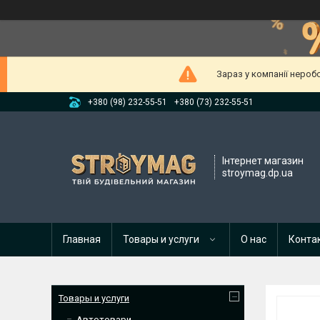
Зараз у компанії нероб
+380 (98) 232-55-51
+380 (73) 232-55-51
Інтернет магазин
stroymag.dp.ua
Главная
Товары и услуги
О нас
Конта
Товары и услуги
Автотовари