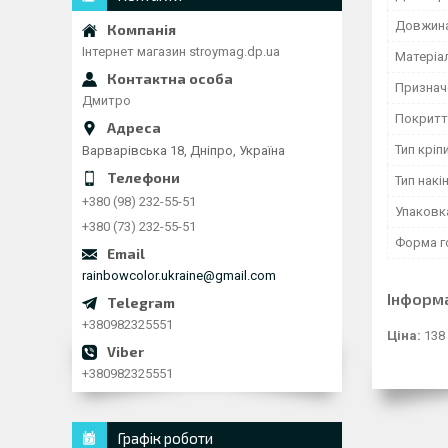
Довжина
Інтернет магазин stroymag.dp.ua
Матеріа
Признач
Дмитро
Покритт
Тип кріп
Варварівська 18, Дніпро, Україна
Тип накі
+380 (98) 232-55-51
Упаковк
+380 (73) 232-55-51
Форма г
rainbowcolor.ukraine@gmail.com
Інформ
+380982325551
Ціна:
138
+380982325551
Графік роботи