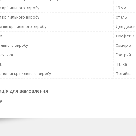
 кріпильного виробу
19 мм
л кріпильного виробу
Сталь
ення кріпильного виробу
Для дереви
я
Фосфатне
ильного виробу
Саморіз
нечника
Гострий
а
Пачка
оловки кріпильного виробу
Потайна
ація для замовлення
 ₴