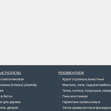
ЫЕ РАЗДЕЛЫ
РЕКОМЕНДУЕМ
полиэтиленовая
Круги отрезные,зачистные
езина (пленка) plastidip
Мангалы, печи, садовая мебель
ия
Тачки, колеса, покрышки, каме
 в бетон
Пена монтажная
я для дерева
Герметики силиконовые
тель дверей
Сетки армировочные фасадны