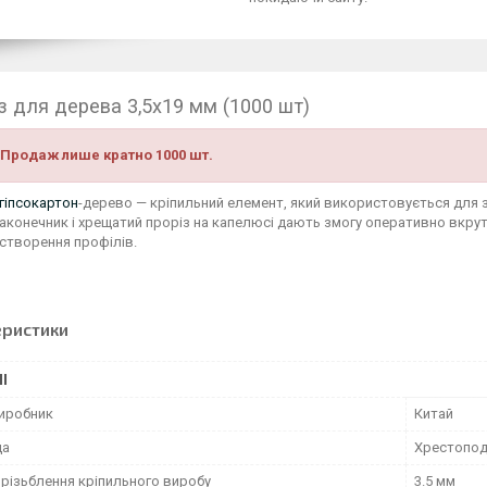
з для дерева 3,5x19 мм (1000 шт)
 Продаж лише кратно 1000 шт.
гіпсокартон
-дерево — кріпильний елемент, який використовується для з
аконечник і хрещатий проріз на капелюсі дають змогу оперативно вкру
 створення профілів.
еристики
І
виробник
Китай
ца
Хрестоподі
 різьблення кріпильного виробу
3.5 мм