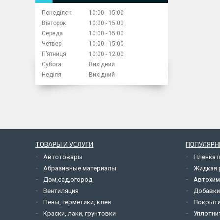
Понеділок
10:00
15:00
Вівторок
10:00
15:00
Середа
10:00
15:00
Четвер
10:00
15:00
Пʼятниця
10:00
12:00
Субота
Вихідний
Неділя
Вихідний
ТОВАРЫ И УСЛУГИ
ПОПУЛЯРН
Автотовары
Пленка 
Абразивные материалы
Жидкая р
Дом,сад,огород
Автохим
Вентиляция
Добавки
Пены, герметики, клея
Покрыти
Краски, лаки, грунтовки
Уплотни