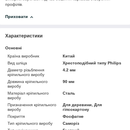
профілів.
Приховати
Характеристики
Основні
Країна виробник
Китай
Вид шліца
Хрестоподібний типу Philips
Діаметр різьблення
4.2 мм
кріпильного виробу
Довжина кріпильного
90 мм
виробу
Матеріал кріпильного
Сталь
виробу
Призначення кріпильного
Для деревини, Для
виробу
гіпсокартону
Покриття
Фосфатне
Тип кріпильного виробу
Саморіз