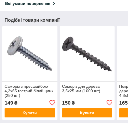
Всі умови повернення
Подібні товари компанії
Саморіз з пресшайбою
Саморіз для дерева
Покр
4,2х65 гострий білий цинк
3,5х25 мм (1000 шт)
дере
(250 шт)
4,8х
149
150
165
₴
₴
Купити
Купити