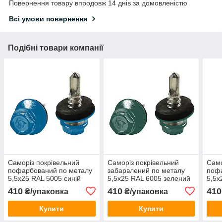
Повернення товару впродовж 14 днів за домовленістю
Всі умови повернення
Подібні товари компанії
Саморіз покрівельний
Саморіз покрівельний
Само
пофарбований по металу
забарвлений по металу
поф
5,5х25 RAL 5005 синій
5,5х25 RAL 6005 зелений
5,5х
(250 шт)
(250 шт)
шок
410
410
410
₴/упаковка
₴/упаковка
(250
Купити
Купити