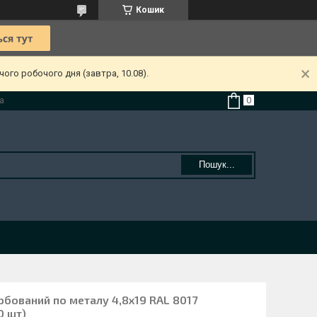
Кошик
ого робочого дня (завтра, 10.08).
а
Пошук...
рбований по металу 4,8х19 RAL 8017
0 шт)