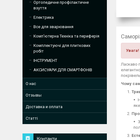
Ортопедичне профілактичне
взуття
Електрика
Все для зварювання
Саморі
Комп'ютерна Техніка та периферія
Комплектуючі для плиткових
Увага!
робіт
ІНСТРУМЕНТ
Ласкаво п
елегантно
АКСИСУАРИ ДЛЯ СМАРТФОНІВ
покрівель
Чому сам
О нас
Три
Отзывы
Н
яке
Доставка и оплата
Про
Статті
З
по
Есте
Контакти