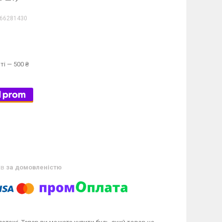
66281430
ті — 500 ₴
ів
за домовленістю