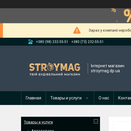
Зараз у компанії нероб
+380 (98) 232-55-51
+380 (73) 232-55-51
Інтернет магазин
stroymag.dp.ua
Главная
Товары и услуги
О нас
Конта
Товары и услуги
Автотовари