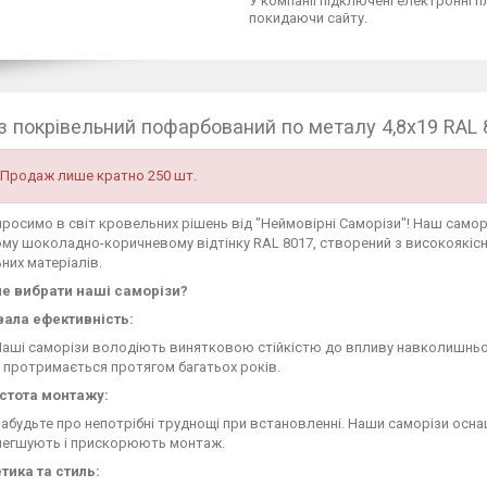
У компанії підключені електронні п
покидаючи сайту.
з покрівельний пофарбований по металу 4,8х19 RAL
Продаж лише кратно 250 шт.
росимо в світ кровельних рішень від "Неймовірні Саморізи"! Наш самор
му шоколадно-коричневому відтінку RAL 8017, створений з високоякіс
них матеріалів.
е вибрати наші саморізи?
вала ефективність:
аші саморізи володіють винятковою стійкістю до впливу навколишньог
 протримається протягом багатьох років.
стота монтажу:
абудьте про непотрібні труднощі при встановленні. Наши саморізи осн
легшують і прискорюють монтаж.
тика та стиль: