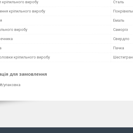
л кріпильного виробу
Сталь
ення кріпильного виробу
Покрівель
я
Емаль
ильного виробу
Саморіз
нечника
Свердло
а
Пачка
оловки кріпильного виробу
Шестигран
ація для замовлення
 ₴/упаковка