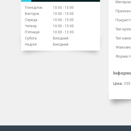
Матеріа
Понеділок
10:00
15:00
Признач
Вівторок
10:00
15:00
Середа
10:00
15:00
Покритт
Четвер
10:00
15:00
Тип кріп
Пʼятниця
10:00
12:00
Тип накі
Субота
Вихідний
Неділя
Вихідний
Упаковк
Форма г
Інформ
Ціна:
255