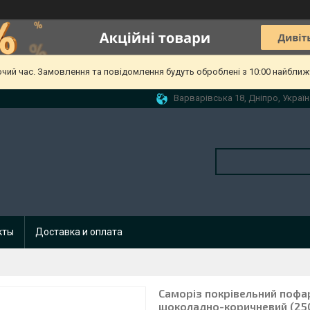
очий час. Замовлення та повідомлення будуть оброблені з 10:00 найближч
Варварівська 18, Дніпро, Україн
кты
Доставка и оплата
Саморіз покрівельний пофа
шоколадно-коричневий (25