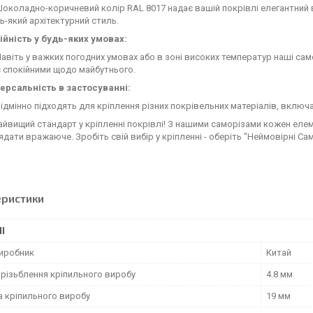
околадно-коричневий колір RAL 8017 надає вашій покрівлі елегантний 
ь-який архітектурний стиль.
ійність у будь-яких умовах:
авіть у важких погодних умовах або в зоні високих температур наші са
 спокійними щодо майбутнього.
версальність в застосуванні:
ідмінно підходять для кріплення різних покрівельних матеріалів, включ
айвищий стандарт у кріпленні покрівлі! З нашими саморізами кожен елем
ядати вражаюче. Зробіть свій вибір у кріпленні - оберіть "Неймовірні Сам
еристики
І
виробник
Китай
 різьблення кріпильного виробу
4.8 мм
 кріпильного виробу
19 мм