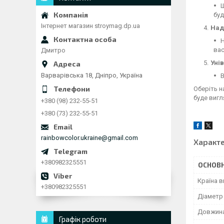
Ш
буд
Інтернет магазин stroymag.dp.ua
Над
Н
вас
Дмитро
Уні
Варварівська 18, Дніпро, Україна
В
Оберіть н
буде вигл
+380 (98) 232-55-51
+380 (73) 232-55-51
rainbowcolor.ukraine@gmail.com
Характ
+380982325551
ОСНОВН
Країна 
+380982325551
Діаметр
Довжина
Графік роботи