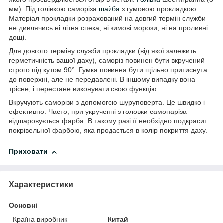
мм). Під голівкою саморіза
шайба
з гумовою прокладкою.
Матеріал прокладки розрахований на довгий термін служби
не дивлячись ні літня спека, ні зимові морози, ні на проливні
дощі.
Для довгого терміну служби прокладки (від якої залежить
герметичність вашої даху), саморіз повинен бути вкручений
строго під кутом 90°. Гумка повинна бути щільно притиснута
до поверхні, але не передавлені. В іншому випадку вона
трісне, і перестане виконувати свою функцію.
Вкручують саморізи з допомогою шуруповерта. Це швидко і
ефективно. Часто, при укрученні з головки самонаріза
відшаровується фарба. В такому разі її необхідно подкрасит
покрівельної фарбою, яка продається в колір покриття даху.
Приховати
Характеристики
Основні
Країна виробник
Китай