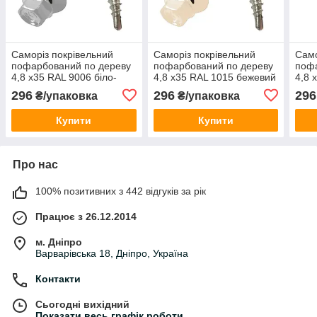
Саморіз покрівельний
Саморіз покрівельний
Само
пофарбований по дереву
пофарбований по дереву
пофа
4,8 х35 RAL 9006 біло-
4,8 х35 RAL 1015 бежевий
4,8 
алюмінієвий (250 шт)
(250 шт)
(250
296
296
296
₴/упаковка
₴/упаковка
Купити
Купити
Про нас
100% позитивних з 442 відгуків за рік
Працює з 26.12.2014
м. Дніпро
Варварівська 18, Дніпро, Україна
Контакти
Сьогодні вихідний
Показати весь графік роботи