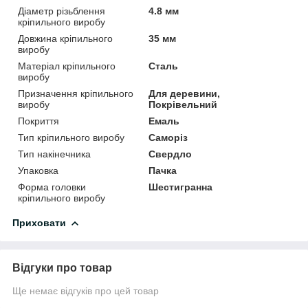
Діаметр різьблення
4.8 мм
кріпильного виробу
Довжина кріпильного
35 мм
виробу
Матеріал кріпильного
Сталь
виробу
Призначення кріпильного
Для деревини,
виробу
Покрівельний
Покриття
Емаль
Тип кріпильного виробу
Саморіз
Тип накінечника
Свердло
Упаковка
Пачка
Форма головки
Шестигранна
кріпильного виробу
Приховати
Відгуки про товар
Ще немає відгуків про цей товар