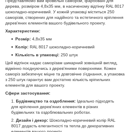
Представляємо вам кровельні саморізи, фарбовані для
дерева, розміром 4,8x35 мм, в насиченому відтінку RAL 8017
шоколадно-коричневий. У кожній упаковці міститься 250
саморізів, створених для надійного та естетичного кріплення
дерев'яних елементів вашого будівельного проекту.
Характеристики:
Розмір:
4,8x35 мм
Колір:
RAL 8017 шоколадно-коричневий
Кількість в упаковці:
250 штук
Цей відтінок надає саморізам шикарний зовнішній вигляд,
відмінно поєднуючись з дерев'яними поверхнями. Кожен
саморіз забезпечує міцне та довговічне з'єднання, а упаковка
з 250 штук гарантує вам достатню кількість кріпильних
елементів для вашого проекту.
Сфери застосування:
Будівництво та оздоблення:
Ідеально підходять
для кріплення дерев'яних елементів в різних
будівельних та оздоблювальних роботах.
Дизайн і декор:
Шоколадно-коричневий колір RAL
8017 додасть елегантності та тепла до декоративних
елементів вашого проекту.