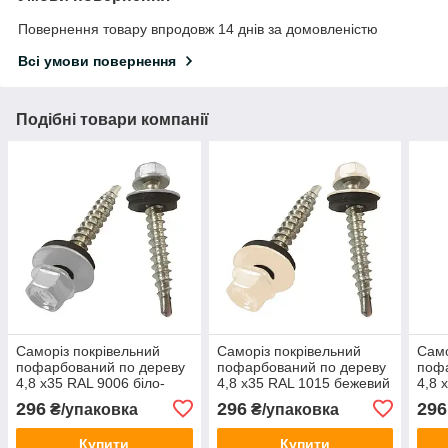
Повернення товару впродовж 14 днів за домовленістю
Всі умови повернення
Подібні товари компанії
Саморіз покрівельний
Саморіз покрівельний
Само
пофарбований по дереву
пофарбований по дереву
пофа
4,8 х35 RAL 9006 біло-
4,8 х35 RAL 1015 бежевий
4,8 
алюмінієвий (250 шт)
(250 шт)
(250
296
296
296
₴/упаковка
₴/упаковка
Купити
Купити