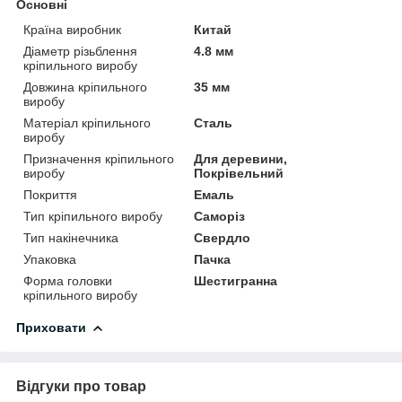
Основні
Країна виробник
Китай
Діаметр різьблення
4.8 мм
кріпильного виробу
Довжина кріпильного
35 мм
виробу
Матеріал кріпильного
Сталь
виробу
Призначення кріпильного
Для деревини,
виробу
Покрівельний
Покриття
Емаль
Тип кріпильного виробу
Саморіз
Тип накінечника
Свердло
Упаковка
Пачка
Форма головки
Шестигранна
кріпильного виробу
Приховати
Відгуки про товар