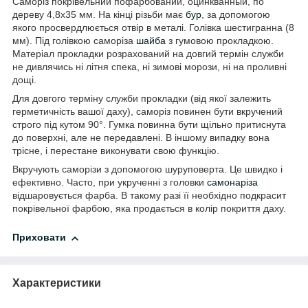
Саморіз покрівельний пофарбований, оцинкванный, по
дереву 4,8х35 мм. На кінці різьби має
бур
, за допомогою
якого просвердлюється отвір в металі. Голівка шестигранна (8
мм). Під голівкою саморіза
шайба
з гумовою прокладкою.
Матеріал прокладки розрахований на довгий термін служби
не дивлячись ні літня спека, ні зимові морози, ні на проливні
дощі.
Для довгого терміну служби прокладки (від якої залежить
герметичність вашої даху), саморіз повинен бути вкручений
строго під кутом 90°. Гумка повинна бути щільно притиснута
до поверхні, але не передавлені. В іншому випадку вона
трісне, і перестане виконувати свою функцію.
Вкручують саморізи з допомогою шуруповерта. Це швидко і
ефективно. Часто, при укрученні з головки
самонаріза
відшаровується фарба. В такому разі її необхідно подкрасит
покрівельної фарбою, яка продається в колір покриття даху.
Приховати
Характеристики