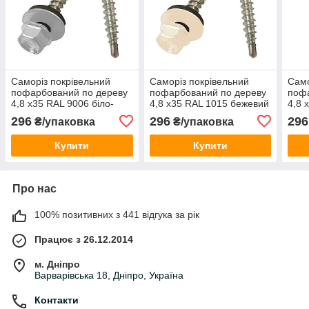
Саморіз покрівельний
Саморіз покрівельний
Само
пофарбований по дереву
пофарбований по дереву
пофа
4,8 х35 RAL 9006 біло-
4,8 х35 RAL 1015 бежевий
4,8 
алюмінієвий (250 шт)
(250 шт)
(250
296
296
296
₴/упаковка
₴/упаковка
Купити
Купити
Про нас
100% позитивних з 441 відгука за рік
Працює з 26.12.2014
м. Дніпро
Варварівська 18, Дніпро, Україна
Контакти