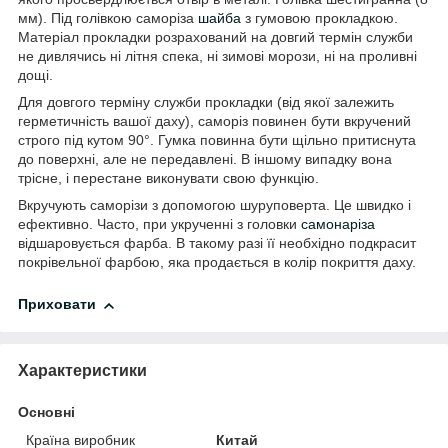
мм). Під голівкою саморіза
шайба
з гумовою прокладкою.
Матеріал прокладки розрахований на довгий термін служби
не дивлячись ні літня спека, ні зимові морози, ні на проливні
дощі.
Для довгого терміну служби прокладки (від якої залежить
герметичність вашої даху), саморіз повинен бути вкручений
строго під кутом 90°. Гумка повинна бути щільно притиснута
до поверхні, але не передавлені. В іншому випадку вона
трісне, і перестане виконувати свою функцію.
Вкручують саморізи з допомогою шуруповерта. Це швидко і
ефективно. Часто, при укрученні з головки
самонаріза
відшаровується фарба. В такому разі її необхідно подкрасит
покрівельної фарбою, яка продається в колір покриття даху.
Приховати
Характеристики
Основні
Країна виробник
Китай