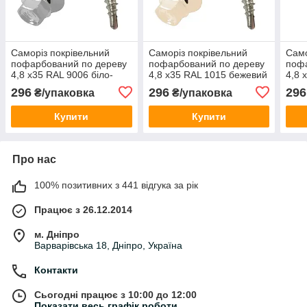
Саморіз покрівельний
Саморіз покрівельний
Само
пофарбований по дереву
пофарбований по дереву
пофа
4,8 х35 RAL 9006 біло-
4,8 х35 RAL 1015 бежевий
4,8 
алюмінієвий (250 шт)
(250 шт)
(250
296
296
296
₴/упаковка
₴/упаковка
Купити
Купити
Про нас
100% позитивних з 441 відгука за рік
Працює з 26.12.2014
м. Дніпро
Варварівська 18, Дніпро, Україна
Контакти
Сьогодні працює з 10:00 до 12:00
Показати весь графік роботи