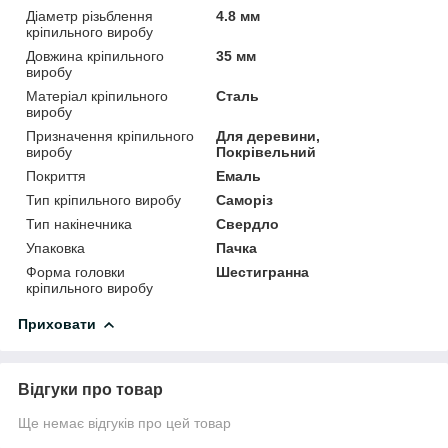
Діаметр різьблення
4.8 мм
кріпильного виробу
Довжина кріпильного
35 мм
виробу
Матеріал кріпильного
Сталь
виробу
Призначення кріпильного
Для деревини,
виробу
Покрівельний
Покриття
Емаль
Тип кріпильного виробу
Саморіз
Тип накінечника
Свердло
Упаковка
Пачка
Форма головки
Шестигранна
кріпильного виробу
Приховати
Відгуки про товар
Ще немає відгуків про цей товар