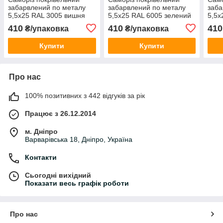
забарвлений по металу
забарвлений по металу
заба
5,5х25 RAL 3005 вишня
5,5х25 RAL 6005 зелений
5,5х
(250 шт)
(250 шт)
(250
410
410
410
₴/упаковка
₴/упаковка
Купити
Купити
Про нас
100% позитивних з 442 відгуків за рік
Працює з 26.12.2014
м. Дніпро
Варварівська 18, Дніпро, Україна
Контакти
Сьогодні вихідний
Показати весь графік роботи
Про нас