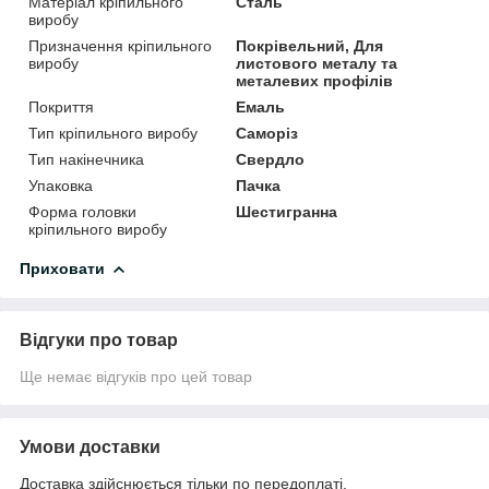
Матеріал кріпильного
Сталь
виробу
Призначення кріпильного
Покрівельний, Для
виробу
листового металу та
металевих профілів
Покриття
Емаль
Тип кріпильного виробу
Саморіз
Тип накінечника
Свердло
Упаковка
Пачка
Форма головки
Шестигранна
кріпильного виробу
Приховати
Відгуки про товар
Ще немає відгуків про цей товар
Умови доставки
Доставка здійснюється тільки по передоплаті.