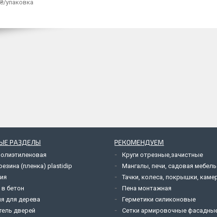
 ₴/упаковка
ЫЕ РАЗДЕЛЫ
РЕКОМЕНДУЕМ
полиэтиленовая
Круги отрезные,зачистные
езина (пленка) plastidip
Мангалы, печи, садовая мебель
ия
Тачки, колеса, покрышки, каме
 в бетон
Пена монтажная
я для дерева
Герметики силиконовые
тель дверей
Сетки армировочные фасадны