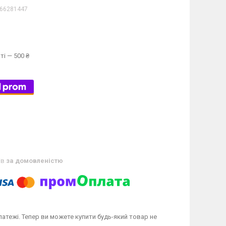
66281447
ті — 500 ₴
ів
за домовленістю
латежі. Тепер ви можете купити будь-який товар не