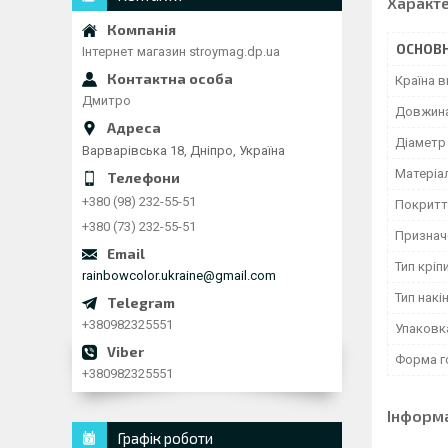
Характ
ОСНОВН
Інтернет магазин stroymag.dp.ua
Країна 
Дмитро
Довжина
Діаметр
Варварівська 18, Дніпро, Україна
Матеріа
+380 (98) 232-55-51
Покритт
+380 (73) 232-55-51
Признач
Тип кріп
rainbowcolor.ukraine@gmail.com
Тип накі
+380982325551
Упаковк
Форма г
+380982325551
Інформ
Графік роботи