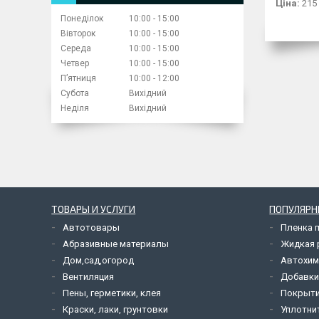
Ціна:
215
Понеділок
10:00
15:00
Вівторок
10:00
15:00
Середа
10:00
15:00
Четвер
10:00
15:00
Пʼятниця
10:00
12:00
Субота
Вихідний
Неділя
Вихідний
ТОВАРЫ И УСЛУГИ
ПОПУЛЯРН
Автотовары
Пленка 
Абразивные материалы
Жидкая р
Дом,сад,огород
Автохим
Вентиляция
Добавки
Пены, герметики, клея
Покрыти
Краски, лаки, грунтовки
Уплотни