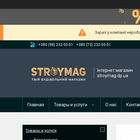
Зараз у компанії нероб
+380 (98) 232-55-51
+380 (73) 232-55-51
Інтернет магазин
stroymag.dp.ua
Главная
Товары и услуги
О нас
Конта
Товары и услуги
Автотовари