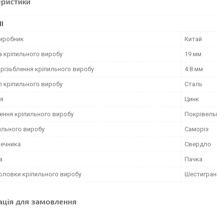
еристики
І
виробник
Китай
 кріпильного виробу
19 мм
 різьблення кріпильного виробу
4.8 мм
л кріпильного виробу
Сталь
я
Цинк
ення кріпильного виробу
Покрівель
ильного виробу
Саморіз
нечника
Свердло
а
Пачка
оловки кріпильного виробу
Шестигран
ація для замовлення