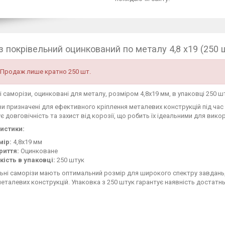
з покрівельний оцинкований по металу 4,8 х19 (250 
Продаж лише кратно 250 шт.
 саморізи, оцинковані для металу, розміром 4,8x19 мм, в упаковці 250 ш
зи призначені для ефективного кріплення металевих конструкцій під час
є довговічність та захист від корозії, що робить їх ідеальними для вико
истики:
мір:
4,8x19 мм
риття:
Оцинковане
кість в упаковці:
250 штук
льні саморізи мають оптимальний розмір для широкого спектру завдан
металевих конструкцій. Упаковка з 250 штук гарантує наявність достатнь