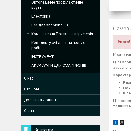
Ортопедичне профілактичне
взуття
Електрика
Все для зварювання
Саморі
Комп'ютерна Техніка та периферія
Увага!
Комплектуючі для плиткових
робіт
Кровельні
ІНСТРУМЕНТ
Ці саморі
АКСИСУАРИ ДЛЯ СМАРТФОНІВ
забезпечу
Характер
О нас
Роз
Пок
Отзывы
Кіль
Доставка и оплата
Ці крове
та інших 
Статті
Контакти