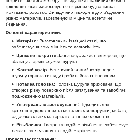
покриття, жовтого кольору - це зручний і надійний елемент
кріплення, який застосовується в різних будівельних і
монтажних роботах. Він відмінно підходить для з'єднання
різних матеріалів, забезпечуючи міцне та естетичне
з'єднання.
Основні характеристики:
Матеріал:
Виготовлений із міцної сталі, що
забезпечує високу міцність та довговічність.
Цинкове покриття
Забезпечує захист від корозії, що
збільшує термін служби шурупа.
Жовтий колір:
Естетичний жовтий колір надає
шурупу гарного вигляду і робить його впізнаваним.
Потайна головка:
Головка шурупа прихована, що
створює рівну поверхню після затягування та запобігає
пошкодженню матеріалів.
Універсальне застосування:
Підходить для
кріплення дерев'яних та металевих конструкцій, меблів,
оздоблювальних матеріалів та інших елементів.
Різьблення:
Гостре та надійне різьблення забезпечує
легкість затягування та надійне кріплення.
Області застосування: