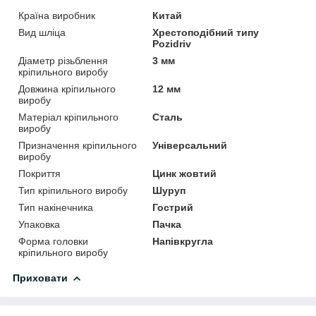
Країна виробник
Китай
Вид шліца
Хрестоподібний типу
Pozidriv
Діаметр різьблення
3 мм
кріпильного виробу
Довжина кріпильного
12 мм
виробу
Матеріал кріпильного
Сталь
виробу
Призначення кріпильного
Універсальний
виробу
Покриття
Цинк жовтий
Тип кріпильного виробу
Шуруп
Тип накінечника
Гострий
Упаковка
Пачка
Форма головки
Напівкругла
кріпильного виробу
Приховати