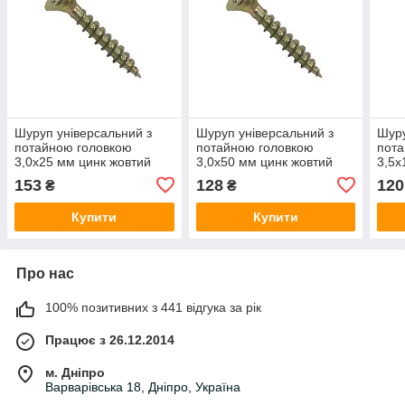
Шуруп універсальний з
Шуруп універсальний з
Шуру
потайною головкою
потайною головкою
пота
3,0х25 мм цинк жовтий
3,0х50 мм цинк жовтий
3,5х
(1000 шт)
(500 шт)
(100
153
128
120
₴
₴
Купити
Купити
Про нас
100% позитивних з 441 відгука за рік
Працює з 26.12.2014
м. Дніпро
Варварівська 18, Дніпро, Україна