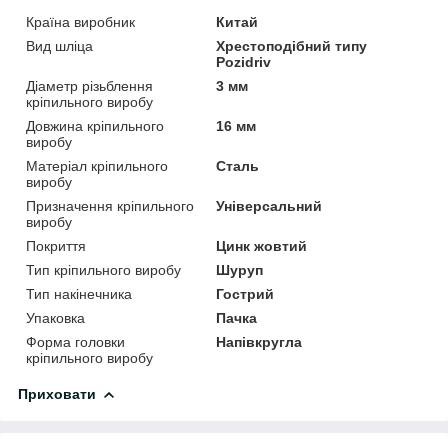
Країна виробник
Китай
Вид шліца
Хрестоподібний типу
Pozidriv
Діаметр різьблення
3 мм
кріпильного виробу
Довжина кріпильного
16 мм
виробу
Матеріал кріпильного
Сталь
виробу
Призначення кріпильного
Універсальний
виробу
Покриття
Цинк жовтий
Тип кріпильного виробу
Шуруп
Тип накінечника
Гострий
Упаковка
Пачка
Форма головки
Напівкругла
кріпильного виробу
Приховати