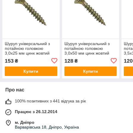
Шуруп універсальний з
Шуруп універсальний з
Шуру
потайною головкою
потайною головкою
пота
3,0х25 мм цинк жовтий
3,0х50 мм цинк жовтий
3,5х
(1000 шт)
(500 шт)
(100
153
128
120
₴
₴
Купити
Купити
Про нас
100% позитивних з 441 відгука за рік
Працює з 26.12.2014
м. Дніпро
Варварівська 18, Дніпро, Україна