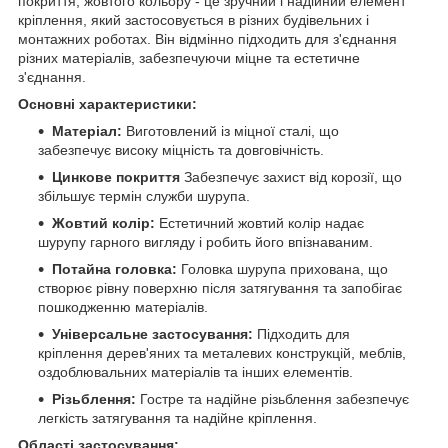
покриття, жовтого кольору - це зручний і надійний елемент
кріплення, який застосовується в різних будівельних і
монтажних роботах. Він відмінно підходить для з'єднання
різних матеріалів, забезпечуючи міцне та естетичне
з'єднання.
Основні характеристики:
Матеріал:
Виготовлений із міцної сталі, що
забезпечує високу міцність та довговічність.
Цинкове покриття
Забезпечує захист від корозії, що
збільшує термін служби шурупа.
Жовтий колір:
Естетичний жовтий колір надає
шурупу гарного вигляду і робить його впізнаваним.
Потайна головка:
Головка шурупа прихована, що
створює рівну поверхню після затягування та запобігає
пошкодженню матеріалів.
Універсальне застосування:
Підходить для
кріплення дерев'яних та металевих конструкцій, меблів,
оздоблювальних матеріалів та інших елементів.
Різьблення:
Гостре та надійне різьблення забезпечує
легкість затягування та надійне кріплення.
Області застосування: