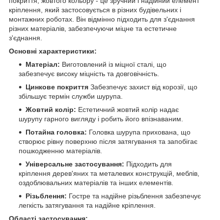
покриття, жовтого кольору - це зручний і надійний елемент
кріплення, який застосовується в різних будівельних і
монтажних роботах. Він відмінно підходить для з'єднання
різних матеріалів, забезпечуючи міцне та естетичне
з'єднання.
Основні характеристики:
Матеріал:
Виготовлений із міцної сталі, що
забезпечує високу міцність та довговічність.
Цинкове покриття
Забезпечує захист від корозії, що
збільшує термін служби шурупа.
Жовтий колір:
Естетичний жовтий колір надає
шурупу гарного вигляду і робить його впізнаваним.
Потайна головка:
Головка шурупа прихована, що
створює рівну поверхню після затягування та запобігає
пошкодженню матеріалів.
Універсальне застосування:
Підходить для
кріплення дерев'яних та металевих конструкцій, меблів,
оздоблювальних матеріалів та інших елементів.
Різьблення:
Гостре та надійне різьблення забезпечує
легкість затягування та надійне кріплення.
Області застосування: