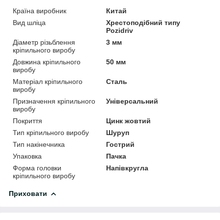
Країна виробник
Китай
Вид шліца
Хрестоподібний типу
Pozidriv
Діаметр різьблення
3 мм
кріпильного виробу
Довжина кріпильного
50 мм
виробу
Матеріал кріпильного
Сталь
виробу
Призначення кріпильного
Універсальний
виробу
Покриття
Цинк жовтий
Тип кріпильного виробу
Шуруп
Тип накінечника
Гострий
Упаковка
Пачка
Форма головки
Напівкругла
кріпильного виробу
Приховати