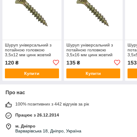
Шуруп універсальний з
Шуруп універсальний з
Шуру
потайною головкою
потайною головкою
пота
3,5х12 мм цинк жовтий
3,5х16 мм цинк жовтий
3,5х
(1000 шт)
(1000 шт)
(500
120
135
153
₴
₴
Купити
Купити
Про нас
100% позитивних з 442 відгуків за рік
Працює з 26.12.2014
м. Дніпро
Варварівська 18, Дніпро, Україна