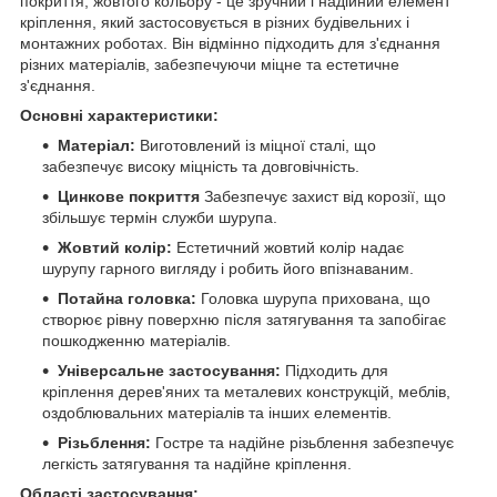
покриття, жовтого кольору - це зручний і надійний елемент
кріплення, який застосовується в різних будівельних і
монтажних роботах. Він відмінно підходить для з'єднання
різних матеріалів, забезпечуючи міцне та естетичне
з'єднання.
Основні характеристики:
Матеріал:
Виготовлений із міцної сталі, що
забезпечує високу міцність та довговічність.
Цинкове покриття
Забезпечує захист від корозії, що
збільшує термін служби шурупа.
Жовтий колір:
Естетичний жовтий колір надає
шурупу гарного вигляду і робить його впізнаваним.
Потайна головка:
Головка шурупа прихована, що
створює рівну поверхню після затягування та запобігає
пошкодженню матеріалів.
Універсальне застосування:
Підходить для
кріплення дерев'яних та металевих конструкцій, меблів,
оздоблювальних матеріалів та інших елементів.
Різьблення:
Гостре та надійне різьблення забезпечує
легкість затягування та надійне кріплення.
Області застосування: