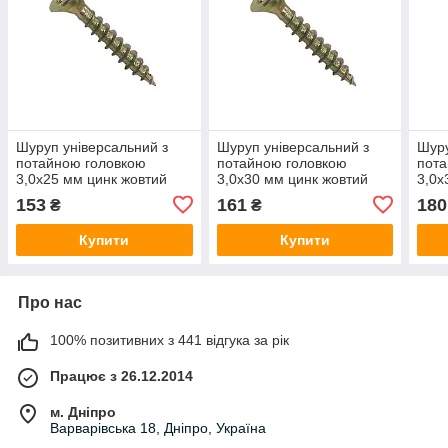
Шуруп універсальний з
Шуруп універсальний з
Шуру
потайною головкою
потайною головкою
пота
3,0х25 мм цинк жовтий
3,0х30 мм цинк жовтий
3,0х
(1000 шт)
(1000 шт)
(100
153
161
180
₴
₴
Купити
Купити
Про нас
100% позитивних з 441 відгука за рік
Працює з 26.12.2014
м. Дніпро
Варварівська 18, Дніпро, Україна