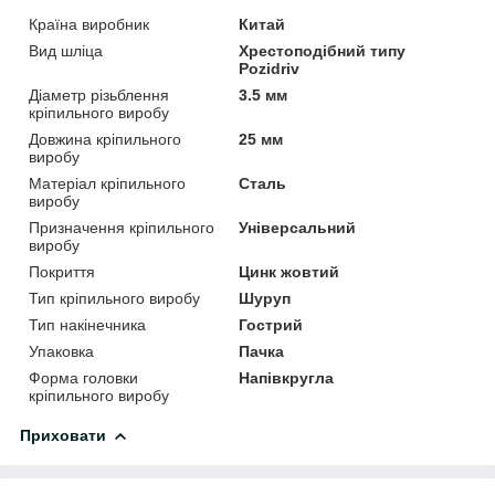
Країна виробник
Китай
Вид шліца
Хрестоподібний типу
Pozidriv
Діаметр різьблення
3.5 мм
кріпильного виробу
Довжина кріпильного
25 мм
виробу
Матеріал кріпильного
Сталь
виробу
Призначення кріпильного
Універсальний
виробу
Покриття
Цинк жовтий
Тип кріпильного виробу
Шуруп
Тип накінечника
Гострий
Упаковка
Пачка
Форма головки
Напівкругла
кріпильного виробу
Приховати