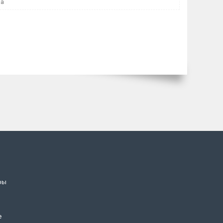
ла
ры
е