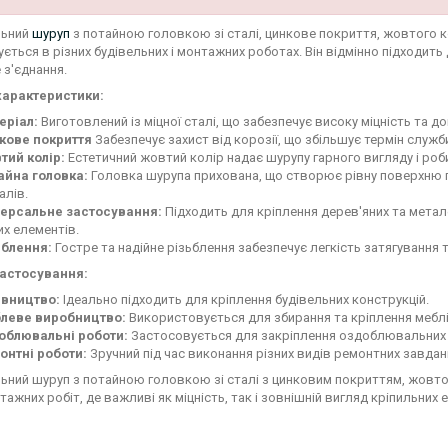
льний
шуруп
з потайною головкою зі сталі, цинкове покриття, жовтого ко
ється в різних будівельних і монтажних роботах. Він відмінно підходить 
 з'єднання.
характеристики:
еріал:
Виготовлений із міцної сталі, що забезпечує високу міцність та до
кове покриття
Забезпечує захист від корозії, що збільшує термін служб
тий колір:
Естетичний жовтий колір надає шурупу гарного вигляду і роб
айна головка:
Головка шурупа прихована, що створює рівну поверхню 
алів.
версальне застосування:
Підходить для кріплення дерев'яних та метал
их елементів.
ьблення:
Гостре та надійне різьблення забезпечує легкість затягування т
застосування:
івництво:
Ідеально підходить для кріплення будівельних конструкцій.
леве виробництво:
Використовується для збирання та кріплення меблі
облювальні роботи:
Застосовується для закріплення оздоблювальних 
онтні роботи:
Зручний під час виконання різних видів ремонтних завдан
ьний шуруп з потайною головкою зі сталі з цинковим покриттям, жовтог
тажних робіт, де важливі як міцність, так і зовнішній вигляд кріпильних 