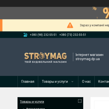
Зараз у компанії н
+380 (98) 232-55-51
+380 (73) 232-55-51
Інтернет магазин
stroymag.dp.ua
Главная
Товары и услуги
О нас
Конта
Товары и услуги
Автотовари