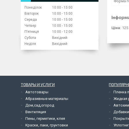
Форма г
Понеділок
10:00
15:00
Вівторок
10:00
15:00
Інформ
Середа
10:00
15:00
Четвер
10:00
15:00
Ціна:
125
Пʼятниця
10:00
12:00
Субота
Вихідний
Неділя
Вихідний
ТОВАРЫ И УСЛУГИ
ПОПУЛЯРН
Автотовары
Пленка 
Абразивные материалы
Жидкая р
Дом,сад,огород
Автохим
Вентиляция
Добавки
Пены, герметики, клея
Покрыти
Краски, лаки, грунтовки
Уплотни