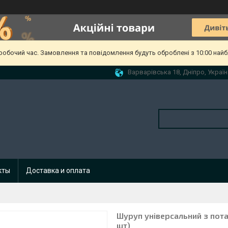
еробочий час. Замовлення та повідомлення будуть оброблені з 10:00 найб
Варварівська 18, Дніпро, Україн
кты
Доставка и оплата
Шуруп універсальний з пот
шт)