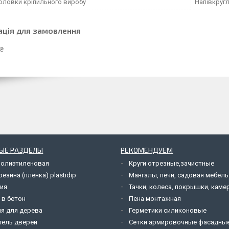
оловки кріпильного виробу
Напівкруг
ація для замовлення
 ₴
ЫЕ РАЗДЕЛЫ
РЕКОМЕНДУЕМ
полиэтиленовая
Круги отрезные,зачистные
езина (пленка) plastidip
Мангалы, печи, садовая мебель
ия
Тачки, колеса, покрышки, каме
 в бетон
Пена монтажная
я для дерева
Герметики силиконовые
тель дверей
Сетки армировочные фасадны