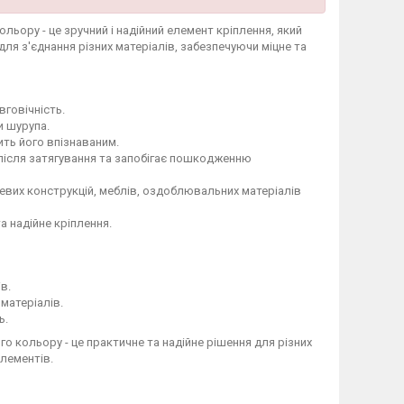
льору - це зручний і надійний елемент кріплення, який
для з'єднання різних матеріалів, забезпечуючи міцне та
вговічність.
и шурупа.
ить його впізнаваним.
після затягування та запобігає пошкодженню
евих конструкцій, меблів, оздоблювальних матеріалів
а надійне кріплення.
в.
матеріалів.
ь.
о кольору - це практичне та надійне рішення для різних
елементів.