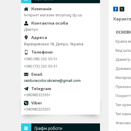
Інтернет магазин stroymag.dp.ua
Характ
Дмитро
ОСНОВН
Країна 
Варварівська 18, Дніпро, Україна
Вид шлі
+380 (98) 232-55-51
Діаметр
+380 (73) 232-55-51
Довжина
Матеріа
rainbowcolor.ukraine@gmail.com
Признач
+380982325551
Покритт
Тип кріп
+380982325551
Тип накі
Упаковк
Графік роботи