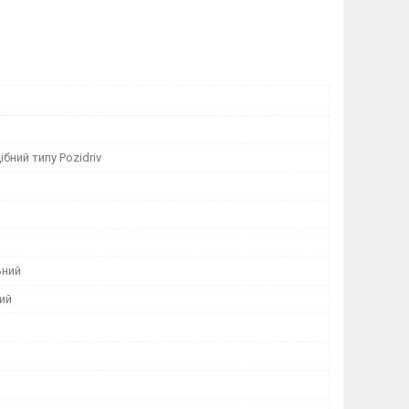
бний типу Pozidriv
ьний
ий