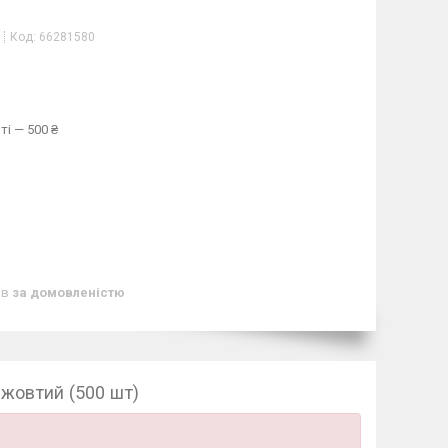
Код:
66281580
ті — 500 ₴
ів
за домовленістю
 жовтий (500 шт)