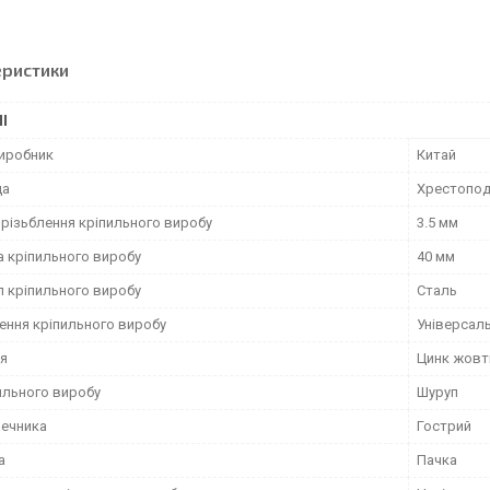
еристики
І
виробник
Китай
ца
Хрестоподі
 різьблення кріпильного виробу
3.5 мм
 кріпильного виробу
40 мм
л кріпильного виробу
Сталь
ення кріпильного виробу
Універсал
я
Цинк жовт
ильного виробу
Шуруп
нечника
Гострий
а
Пачка