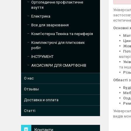
Ортопедичне профілактичне
взуття
Універса
застосову
Електрика
естетичне
Все для зварювання
Основні 
Комп'ютерна Техніка та периферія
Мат
Цин
Комплектуючі для плиткових
Жов
робіт
Пот
матері
ІНСТРУМЕНТ
Уні
АКСИСУАРИ ДЛЯ СМАРТФОНІВ
та інш
Різ
О нас
Області 
Буд
Отзывы
Меб
Озд
Доставка и оплата
Рем
Статті
Універсал
видів мон
Контакти